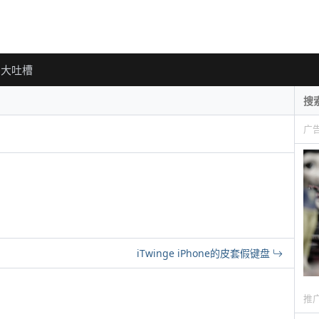
大吐槽
广
iTwinge iPhone的皮套假键盘
推