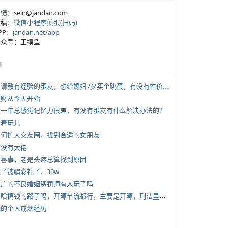
反馈：sein@jandan.com
投稿：
微信小程序煎蛋(扫码)
APP：
jandan.net/app
 公众号：王摸鱼
塘
*
想请教有经验的蛋友，想给媳妇7夕买个跳蛋，有没有性价比高的推荐
 发财从今天开始
 近一年总感觉记忆力很差，有没有蛋友有什么解决办法的？
写着玩儿
 如何扩大交友圈，找到合适的女朋友
有没有大佬
 大喜事，老是头疼总算找到原因
侄子被骗彩礼了，30w
 推广的不良婚姻惩罚师有人玩了吗
*
有啥搞钱的路子吗，开源节流都行，主要是开源，刑法里的咱不做
 我的个人戒烟经历