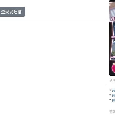
登录发吐槽
站
*
*
*
煎