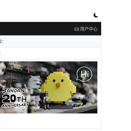
用户中心
告
广