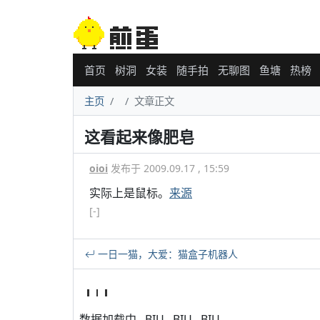
首页
树洞
女装
随手拍
无聊图
鱼塘
热榜
主页
文章正文
这看起来像肥皂
oioi
发布于 2009.09.17 , 15:59
实际上是鼠标。
来源
[-]
一日一猫，大爱：猫盒子机器人
数据加载中...BIU...BIU...BIU...