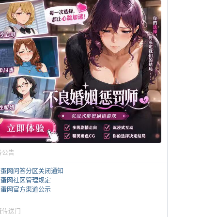
务公告
煎蛋网问答分区关闭通知
煎蛋网社区管理规定
煎蛋网官方渠道公示
蛋传送门