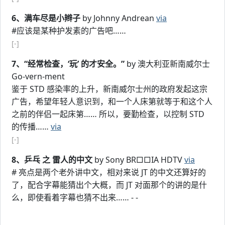
6、满车尽是小辫子
by Johnny Andrean
via
#应该是某种护发素的广告吧……
[-]
7、“经常检查，‘玩’ 的才安全。”
by 澳大利亚新南威尔士
Go-vern-ment
鉴于 STD 感染率的上升，新南威尔士州的政府发起这宗
广告，希望年轻人意识到，和一个人床第就等于和这个人
之前的伴侣一起床第…… 所以，要勤检查，以控制 STD
的传播……
via
[-]
8、乒乓 之 雷人的中文
by Sony BR□□IA HDTV
via
# 亮点是两个老外讲中文，相对来说 JT 的中文还算好的
了，配合字幕能猜出个大概，而 JT 对面那个的讲的是什
么，即使看着字幕也猜不出来…… - -