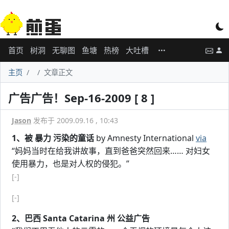
首页
树洞
无聊图
鱼塘
热榜
大吐槽
主页
文章正文
广告广告！Sep-16-2009 [ 8 ]
Jason
发布于 2009.09.16 , 10:43
1、被 暴力 污染的童话
by Amnesty International
via
“妈妈当时在给我讲故事，直到爸爸突然回来…… 对妇女
使用暴力，也是对人权的侵犯。”
[-]
[-]
2、巴西 Santa Catarina 州 公益广告