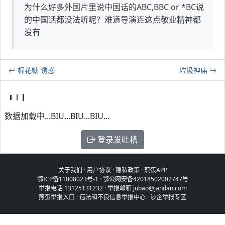
为什么好多外国片里说中国话的ABC,BBC or *BC说
的中国话都没法听呢？难道导演连这点敬业精神都
没有
棉花糖 诱惑
垃圾神庙
数据加载中...BIU...BIU...BIU...
登录发吐槽
关于我们
·
用户协议
·
隐私政策
·
煎蛋APP
鄂ICP备11008023号-1
·
鄂公网安备42018502002747号
举报电话 13125131232 · 举报邮箱 jubao@jandan.com
煎蛋举报入口
·
违法和不良信息举报中心
·
涉企举报专区