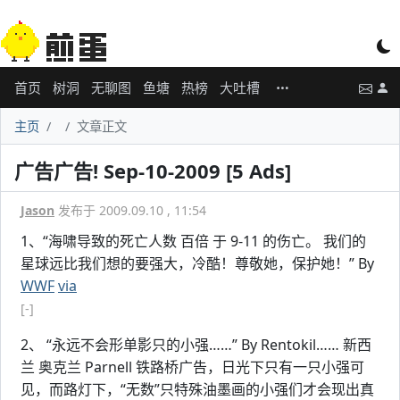
首页
树洞
无聊图
鱼塘
热榜
大吐槽
主页
文章正文
广告广告! Sep-10-2009 [5 Ads]
Jason
发布于 2009.09.10 , 11:54
1、“海啸导致的死亡人数 百倍 于 9-11 的伤亡。 我们的
星球远比我们想的要强大，冷酷！尊敬她，保护她！” By
WWF
via
[-]
2、 “永远不会形单影只的小强……” By Rentokil…… 新西
兰 奥克兰 Parnell 铁路桥广告，日光下只有一只小强可
见，而路灯下，“无数”只特殊油墨画的小强们才会现出真