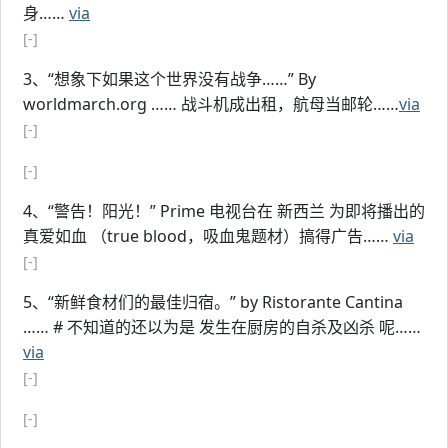
身……
via
[-]
3、“想象下如果这个世界没有战争……” By
worldmarch.org …… 战斗机成出租，航母当邮轮……
via
[-]
[-]
4、“警告！阳光！” Prime 电视台在 新西兰 为即将播出的
真爱如血 （true blood，吸血鬼题材）搞得广告……
via
[-]
5、“新鲜食材们的最佳归宿。” by Ristorante Cantina
…… # 不知道的还以为是 发生在厨房的自杀及凶杀 呢……
via
[-]
[-]