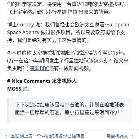
们的科学家决定，将使用一台重达10吨的‘太空拖拉机’，
飞上宇宙然后硬把小行星给‘拖拉’出原来的轨道。
博士Cordey 说：我们曾经也会欧洲太空总署/European
Space Agency 做过很多项目，所以只要政府再给予支
持，我们是绝对有实力干这件事情的。
# 不过这种‘太空拖拉机’的制造完成还得等个至少15年。
(万一在这15年期间发生了行星撞地球该怎么办？谁又来
负责呢？)
来源BBC
还有一段新闻视频。
# Nice Comments 采集机器人
MOSS
说:
下下次流动红旗该是咱中石油的，计划在咱地球表
面涂一层厚厚的石油，等小行星撞过来滑到Y的！
互联网上第一个登记的域名现已经转售
霉菌机器人