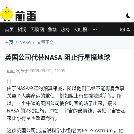
首页
树洞
无聊图
鱼塘
热榜
大吐槽
主页
NASA
文章正文
英国公司代替NASA 阻止行星撞地球
oioi
发布于 2009.09.01 , 12:59
[-]
由于NASA今年的预算缩减，所以他们已经不能再肩负事
关整个人类命运的重任，例如阻止行星撞地球等等。所
以，一个牛逼的英国公司便合时宜的站了出来，接过
NASA 的流动红旗，冲在了宇宙的最前线，势把宇宙管起
来让小行星也改道而行。
这家英国公司(或者说科学小组)名为EADS Astrium 。他