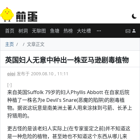
首页
树洞
无聊图
鱼塘
热榜
大吐槽
主页
文章正文
英国妇人无意中种出一株亚马逊剧毒植物
oioi
发布于 2009.08.10 , 11:11
[-]
来自英国Suffolk 79岁的妇人Phyllis Abbott 在自家后院
种植了一株名为e Devil's Snare(恶魔的陷阱)的剧毒植
物。据说这玩意是南美洲土著人用来涂抹到弓箭、长矛上
狩猎用的。
更古怪的是该老妇人实际上(在专家鉴定之前)并不知道这
是一种危险的植物，甚至她也不知道这个东西从哪儿来