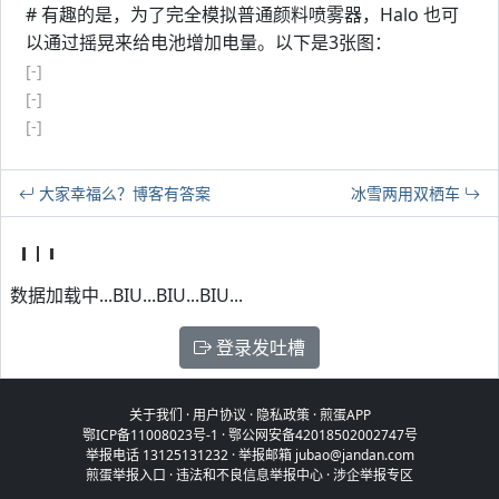
# 有趣的是，为了完全模拟普通颜料喷雾器，Halo 也可
以通过摇晃来给电池增加电量。以下是3张图：
[-]
[-]
[-]
大家幸福么？博客有答案
冰雪两用双栖车
数据加载中...BIU...BIU...BIU...
登录发吐槽
关于我们
·
用户协议
·
隐私政策
·
煎蛋APP
鄂ICP备11008023号-1
·
鄂公网安备42018502002747号
举报电话 13125131232 · 举报邮箱 jubao@jandan.com
煎蛋举报入口
·
违法和不良信息举报中心
·
涉企举报专区