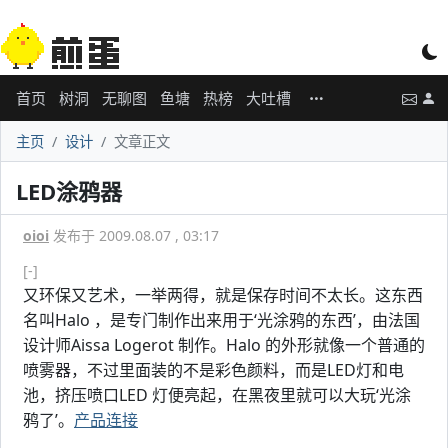
首页
树洞
无聊图
鱼塘
热榜
大吐槽
主页
设计
文章正文
LED涂鸦器
oioi
发布于 2009.08.07 , 03:17
[-]
又环保又艺术，一举两得，就是保存时间不太长。这东西
名叫Halo ，是专门制作出来用于‘光涂鸦的东西’，由法国
设计师Aissa Logerot 制作。Halo 的外形就像一个普通的
喷雾器，不过里面装的不是彩色颜料，而是LED灯和电
池，挤压喷口LED 灯便亮起，在黑夜里就可以大玩‘光涂
鸦了’。
产品连接