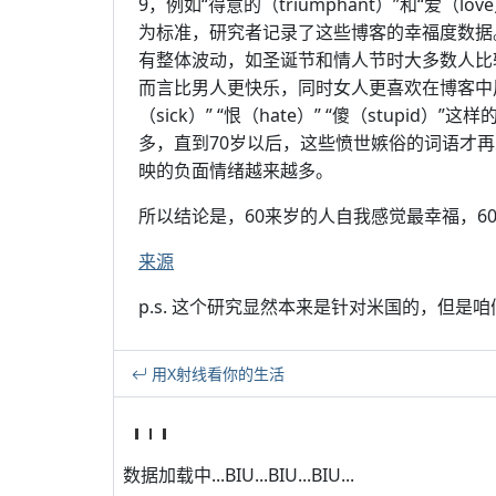
9，例如“得意的（triumphant）”和“爱（lov
为标准，研究者记录了这些博客的幸福度数据
有整体波动，如圣诞节和情人节时大多数人比
而言比男人更快乐，同时女人更喜欢在博客中
（sick）” “恨（hate）” “傻（stup
多，直到70岁以后，这些愤世嫉俗的词语才再
映的负面情绪越来越多。
所以结论是，60来岁的人自我感觉最幸福，6
来源
p.s. 这个研究显然本来是针对米国的，但是
用X射线看你的生活
数据加载中...BIU...BIU...BIU...