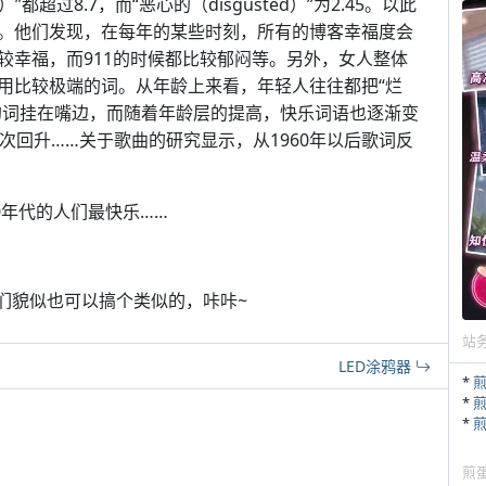
e）”都超过8.7，而“恶心的（disgusted）”为2.45。以此
。他们发现，在每年的某些时刻，所有的博客幸福度会
较幸福，而911的时候都比较郁闷等。另外，女人整体
用比较极端的词。从年龄上来看，年轻人往往都把“烂
id）”这样的词挂在嘴边，而随着年龄层的提高，快乐词语也逐渐变
次回升……关于歌曲的研究显示，从1960年以后歌词反
0年代的人们最快乐……
咱们貌似也可以搞个类似的，咔咔~
站
LED涂鸦器
*
*
*
煎