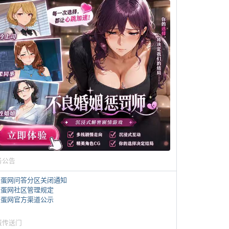
务公告
煎蛋网问答分区关闭通知
煎蛋网社区管理规定
煎蛋网官方渠道公示
蛋传送门