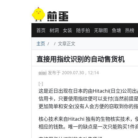
首页
树洞
女装
随手拍
无聊图
鱼塘
热榜
主页
文章正文
直接用指纹识别的自动售货机
oioi
发布于 2009.07.30 , 12:14
[-]
这是近日出现在日本的由Hitachi(日立)
信用卡，只要使用指纹便可以支付(当然前提
更加简单和安全(没有人会方便的窃取到你的指
核心技术来自Hitachi 独有的生物核实技
相应的钱数。唯一的缺点是一次只能购买1件