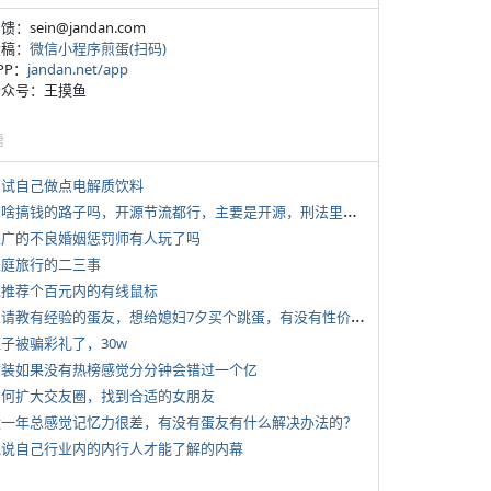
反馈：sein@jandan.com
投稿：
微信小程序煎蛋(扫码)
APP：
jandan.net/app
 公众号：王摸鱼
塘
 尝试自己做点电解质饮料
*
有啥搞钱的路子吗，开源节流都行，主要是开源，刑法里的咱不做
 推广的不良婚姻惩罚师有人玩了吗
 家庭旅行的二三事
 求推荐个百元内的有线鼠标
*
想请教有经验的蛋友，想给媳妇7夕买个跳蛋，有没有性价比高的推荐
侄子被骗彩礼了，30w
 女装如果没有热榜感觉分分钟会错过一个亿
 如何扩大交友圈，找到合适的女朋友
 近一年总感觉记忆力很差，有没有蛋友有什么解决办法的？
 说说自己行业内的内行人才能了解的内幕