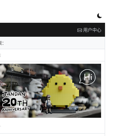
用户中心
告
广