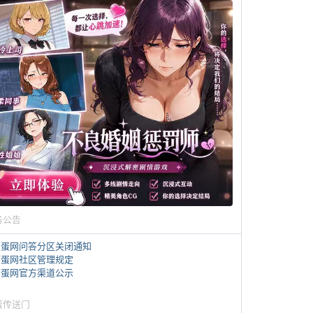
务公告
煎蛋网问答分区关闭通知
煎蛋网社区管理规定
煎蛋网官方渠道公示
蛋传送门