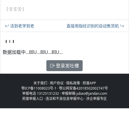
[-]
[-]
[-]
[-]
活到老学到老
直接用指纹识别的自动售货机
数据加载中...BIU...BIU...BIU...
登录发吐槽
关于我们
·
用户协议
·
隐私政策
·
煎蛋APP
鄂ICP备11008023号-1
·
鄂公网安备42018502002747号
举报电话 13125131232 · 举报邮箱 jubao@jandan.com
煎蛋举报入口
·
违法和不良信息举报中心
·
涉企举报专区