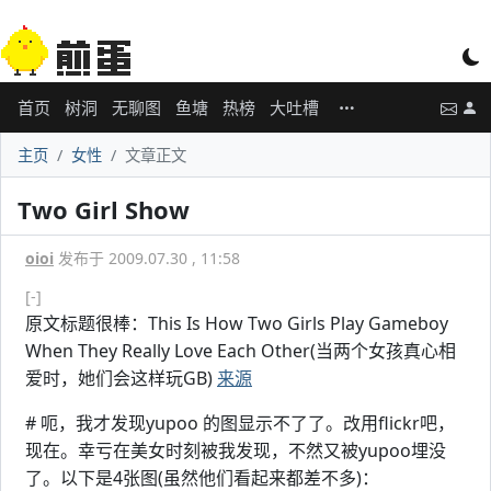
首页
树洞
无聊图
鱼塘
热榜
大吐槽
主页
女性
文章正文
Two Girl Show
oioi
发布于 2009.07.30 , 11:58
[-]
原文标题很棒：This Is How Two Girls Play Gameboy
When They Really Love Each Other(当两个女孩真心相
爱时，她们会这样玩GB)
来源
# 呃，我才发现yupoo 的图显示不了了。改用flickr吧，
现在。幸亏在美女时刻被我发现，不然又被yupoo埋没
了。以下是4张图(虽然他们看起来都差不多)：