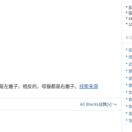
* 
* 
* 
*
鱼
*
* 
*
*
*
是左撇子，相反的，母猫都是右撇子。
线索来源
*
All Blacks战舞[v]
* 
*
* 