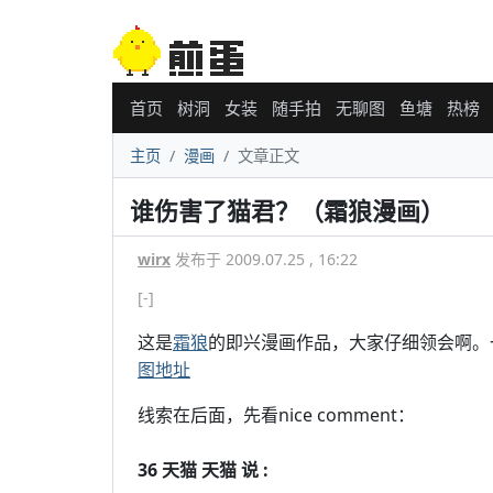
首页
树洞
女装
随手拍
无聊图
鱼塘
热榜
主页
漫画
文章正文
谁伤害了猫君？（霜狼漫画）
wirx
发布于 2009.07.25 , 16:22
[-]
这是
霜狼
的即兴漫画作品，大家仔细领会啊。
图地址
线索在后面，先看nice comment：
36 天猫 天猫 说 :