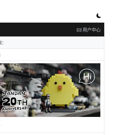
用户中心
告
广