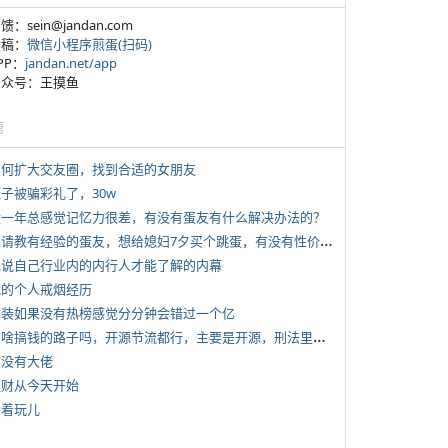
反馈：sein@jandan.com
投稿：
微信小程序煎蛋(扫码)
APP：
jandan.net/app
 公众号：王摸鱼
塘
 如何扩大交友圈，找到合适的女朋友
侄子被骗彩礼了，30w
 近一年总感觉记忆力很差，有没有蛋友有什么解决办法的？
*
想请教有经验的蛋友，想给媳妇7夕买个跳蛋，有没有性价比高的推荐
 说说自己行业内的内行人才能了解的内幕
 我的个人戒烟经历
 女装如果没有热榜感觉分分钟会错过一个亿
*
有啥搞钱的路子吗，开源节流都行，主要是开源，刑法里的咱不做
有没有大佬
 发财从今天开始
写着玩儿