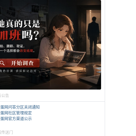
务公告
煎蛋网问答分区关闭通知
煎蛋网社区管理规定
煎蛋网官方渠道公示
蛋传送门