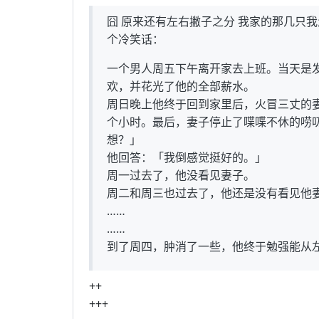
囧 原来还有左右撇子之分 我家的那几只
个冷笑话：
一个男人周五下午离开家去上班。当天是
欢，并花光了他的全部薪水。
周日晚上他终于回到家里后，火冒三丈的
个小时。最后，妻子停止了喋喋不休的唠
想？」
他回答：「我倒感觉挺好的。」
周一过去了，他没看见妻子。
周二和周三也过去了，他还是没有看见他
……
……
到了周四，肿消了一些，他终于勉强能从
++
+++