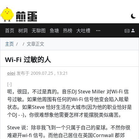
首页
树洞
无聊图
鱼塘
热榜
大吐槽
主页
文章正文
Wi-Fi 过敏的人
oioi
发布于 2009.07.25 , 13:21
[-]
呃，很囧，不过是真的。音乐DJ Steve Miller 对Wi-Fi 信
号过敏。如果他周围有任何的Wi-Fi 信号他变会陷入眩晕
状态。如果Steve 恰好生活在大城市(因为他的职业恰好是
个DJ - -)，你很难想象他需要怎样才能摆脱类似痛苦。
Steve 说：除非我飞到一个只属于自己的星球。不然你很
难避开wi-fi 信号。而他自己居住在英国Cornwall 郡郊