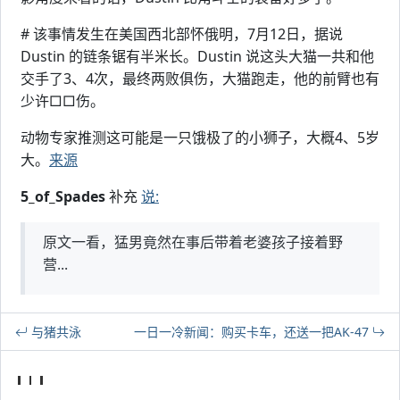
# 该事情发生在美国西北部怀俄明，7月12日，据说
Dustin 的链条锯有半米长。Dustin 说这头大猫一共和他
交手了3、4次，最终两败俱伤，大猫跑走，他的前臂也有
少许□□伤。
动物专家推测这可能是一只饿极了的小狮子，大概4、5岁
大。
来源
5_of_Spades
补充
说:
原文一看，猛男竟然在事后带着老婆孩子接着野
营...
与猪共泳
一日一冷新闻：购买卡车，还送一把AK-47