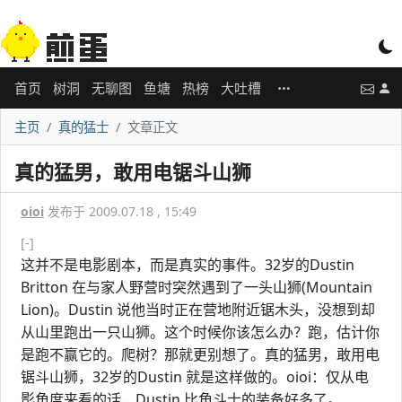
首页
树洞
无聊图
鱼塘
热榜
大吐槽
主页
真的猛士
文章正文
真的猛男，敢用电锯斗山狮
oioi
发布于 2009.07.18 , 15:49
[-]
这并不是电影剧本，而是真实的事件。32岁的Dustin
Britton 在与家人野营时突然遇到了一头山狮(Mountain
Lion)。Dustin 说他当时正在营地附近锯木头，没想到却
从山里跑出一只山狮。这个时候你该怎么办？跑，估计你
是跑不赢它的。爬树？那就更别想了。真的猛男，敢用电
锯斗山狮，32岁的Dustin 就是这样做的。oioi：仅从电
影角度来看的话，Dustin 比角斗士的装备好多了。