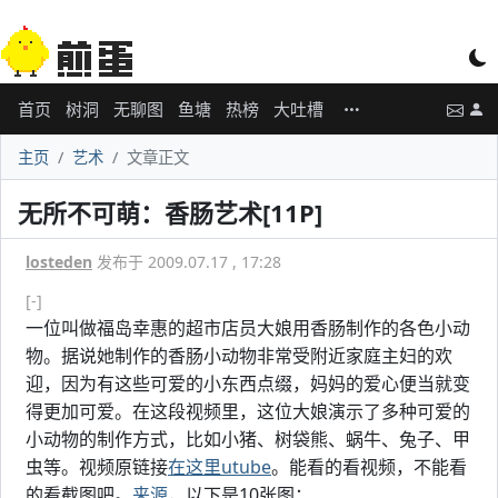
首页
树洞
无聊图
鱼塘
热榜
大吐槽
主页
艺术
文章正文
无所不可萌：香肠艺术[11P]
losteden
发布于 2009.07.17 , 17:28
[-]
一位叫做福岛幸惠的超市店员大娘用香肠制作的各色小动
物。据说她制作的香肠小动物非常受附近家庭主妇的欢
迎，因为有这些可爱的小东西点缀，妈妈的爱心便当就变
得更加可爱。在这段视频里，这位大娘演示了多种可爱的
小动物的制作方式，比如小猪、树袋熊、蜗牛、兔子、甲
虫等。视频原链接
在这里utube
。能看的看视频，不能看
的看截图吧。
来源
，以下是10张图：