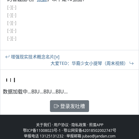
[-]
[-]
[-]
[-]
[-]
[-]
[-]
[-]
[-]
[-]
增强现实技术概念名片[v]
大爱TED：华裔少女小提琴（周末视频）
数据加载中...BIU...BIU...BIU...
登录发吐槽
关于我们
·
用户协议
·
隐私政策
·
煎蛋APP
鄂ICP备11008023号-1
·
鄂公网安备42018502002747号
举报电话 13125131232 · 举报邮箱 jubao@jandan.com