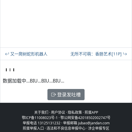
又一爬树蛇形机器人
无所不可萌：香肠艺术[11P]
数据加载中...BIU...BIU...BIU...
登录发吐槽
关于我们
·
用户协议
·
隐私政策
·
煎蛋APP
鄂ICP备11008023号-1
·
鄂公网安备42018502002747号
举报电话 13125131232 · 举报邮箱 jubao@jandan.com
煎蛋举报入口
·
违法和不良信息举报中心
·
涉企举报专区