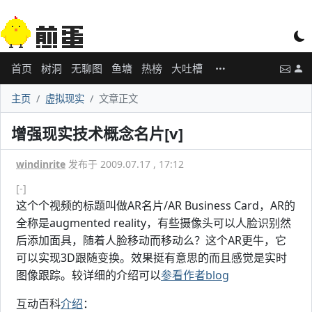
首页
树洞
无聊图
鱼塘
热榜
大吐槽
主页
虚拟现实
文章正文
增强现实技术概念名片[v]
windinrite
发布于 2009.07.17 , 17:12
[-]
这个个视频的标题叫做AR名片/AR Business Card，AR的
全称是augmented reality，有些摄像头可以人脸识别然
后添加面具，随着人脸移动而移动么？这个AR更牛，它
可以实现3D跟随变换。效果挺有意思的而且感觉是实时
图像跟踪。较详细的介绍可以
参看作者blog
互动百科
介绍
：