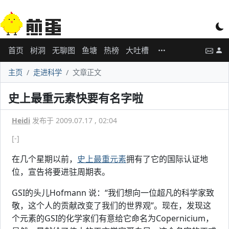
首页
树洞
无聊图
鱼塘
热榜
大吐槽
主页
走进科学
文章正文
史上最重元素快要有名字啦
Heidi
发布于 2009.07.17 , 02:04
[-]
在几个星期以前，
史上最重元素
拥有了它的国际认证地
位，宣告将要进驻周期表。
GSI的头儿Hofmann 说：“我们想向一位超凡的科学家致
敬，这个人的贡献改变了我们的世界观”。现在，发现这
个元素的GSI的化学家们有意给它命名为Copernicium，