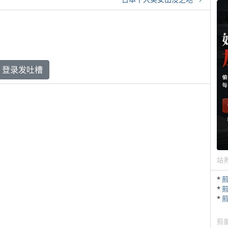
登录发吐槽
站
*
*
*
煎