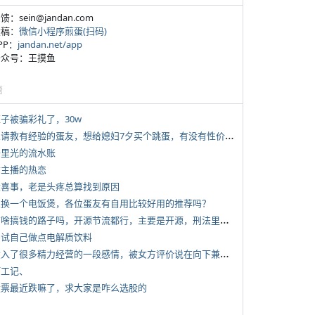
反馈：sein@jandan.com
投稿：
微信小程序煎蛋(扫码)
APP：
jandan.net/app
 公众号：王摸鱼
塘
侄子被骗彩礼了，30w
*
想请教有经验的蛋友，想给媳妇7夕买个跳蛋，有没有性价比高的推荐
 千里光的流水账
女主播的热恋
 大喜事，老是头疼总算找到原因
 想换一个电饭煲，各位蛋友有自用比较好用的推荐吗？
*
有啥搞钱的路子吗，开源节流都行，主要是开源，刑法里的咱不做
 尝试自己做点电解质饮料
*
投入了很多精力经营的一段感情，被女方评价说在向下兼容我，感觉有点破防
打工记、
 股票最近跌嘛了，求大家是咋么选股的