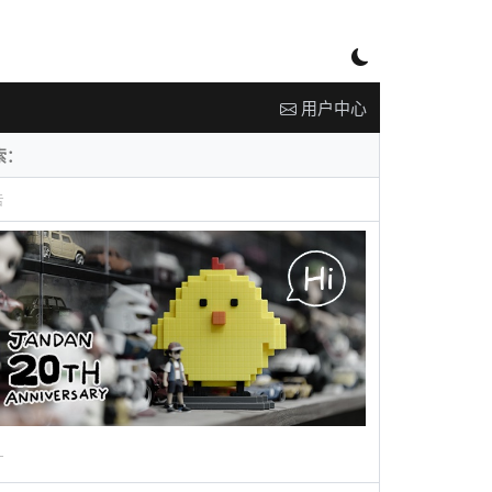
用户中心
告
广