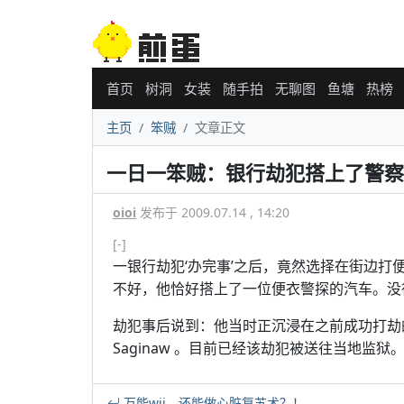
首页
树洞
女装
随手拍
无聊图
鱼塘
热榜
主页
笨贼
文章正文
一日一笨贼：银行劫犯搭上了警察
oioi
发布于 2009.07.14 , 14:20
[-]
一银行劫犯‘办完事’之后，竟然选择在街边打便
不好，他恰好搭上了一位便衣警探的汽车。没
劫犯事后说到：他当时正沉浸在之前成功打劫的狂喜
Saginaw 。目前已经该劫犯被送往当地监狱
万能wii，还能做心脏复苏术？！