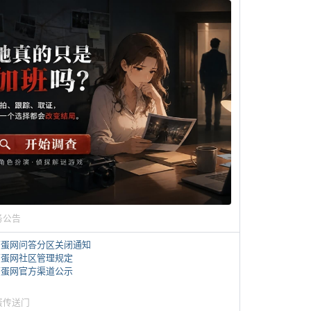
务公告
煎蛋网问答分区关闭通知
煎蛋网社区管理规定
煎蛋网官方渠道公示
蛋传送门