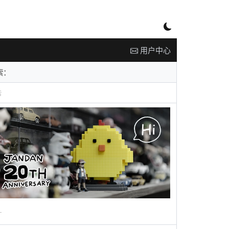
用户中心
告
广