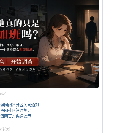
务公告
煎蛋网问答分区关闭通知
煎蛋网社区管理规定
煎蛋网官方渠道公示
蛋传送门