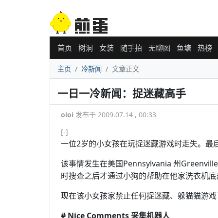
首页
树洞
女装
随手拍
无聊图
鱼塘
热榜
主页
冷新闻
文章正文
一日一冷新闻：捉迷藏高手
oioi
发布于 2009.07.14 , 00:33
[-]
一位2岁的小女孩在玩捉迷藏游戏时走失。最
该事情发生在美国Pennsylvania 州Gree
时搜查之后才通过小狗的帮助在他家洗衣机底
现在该小女孩家禁止任何捉迷藏、躲猫猫游戏
# Nice Comments 采集机器人