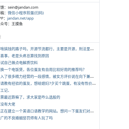
反馈：sein@jandan.com
投稿：
微信小程序煎蛋(扫码)
APP：
jandan.net/app
 公众号：王摸鱼
塘
*
有啥搞钱的路子吗，开源节流都行，主要是开源，刑法里的咱不做
 大喜事，老是头疼总算找到原因
 尝试自己做点电解质饮料
 想换一个电饭煲，各位蛋友有自用比较好用的推荐吗？
*
投入了很多精力经营的一段感情，被女方评价说在向下兼容我，感觉有点破防
*
想请教有经验的蛋友，想给媳妇7夕买个跳蛋，有没有性价比高的推荐
打工记、
 股票最近跌嘛了，求大家是咋么选股的
有没有大佬
*
我正在建立一个英语口语教学的网站。想问一下蛋友们对这类教学机构或网站的痛点。
 推广的不良婚姻惩罚师有人玩了吗