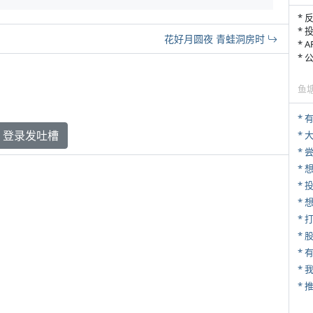
* 
* 
花好月圆夜 青蛙洞房时
* 
*
鱼
登录发吐槽
*
*
*
* 
*
* 
*