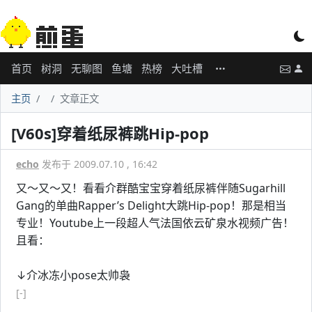
首页
树洞
无聊图
鱼塘
热榜
大吐槽
主页
文章正文
[V60s]穿着纸尿裤跳Hip-pop
echo
发布于 2009.07.10 , 16:42
又～又～又！看看介群酷宝宝穿着纸尿裤伴随Sugarhill
Gang的单曲Rapper’s Delight大跳Hip-pop！那是相当
专业！Youtube上一段超人气法国依云矿泉水视频广告！
且看：
↓介冰冻小pose太帅袅
[-]