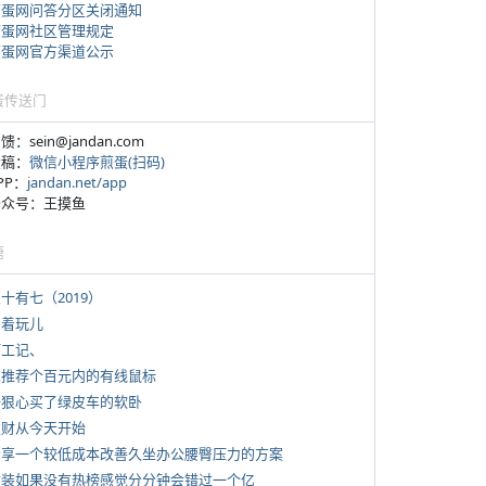
煎蛋网问答分区关闭通知
煎蛋网社区管理规定
煎蛋网官方渠道公示
蛋传送门
反馈：sein@jandan.com
投稿：
微信小程序煎蛋(扫码)
APP：
jandan.net/app
 公众号：王摸鱼
塘
三十有七（2019）
写着玩儿
打工记、
 求推荐个百元内的有线鼠标
 一狠心买了绿皮车的软卧
 发财从今天开始
 分享一个较低成本改善久坐办公腰臀压力的方案
 女装如果没有热榜感觉分分钟会错过一个亿