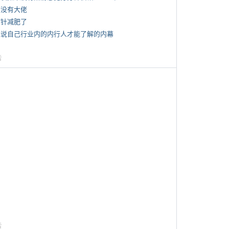
有没有大佬
打针减肥了
 说说自己行业内的内行人才能了解的内幕
告
告