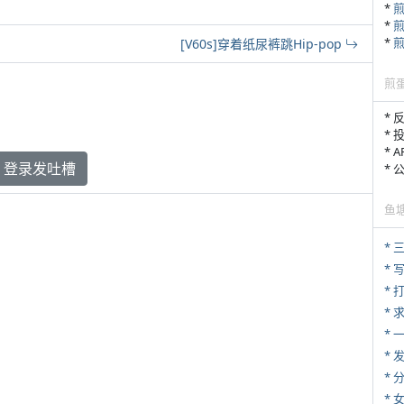
*
*
*
[V60s]穿着纸尿裤跳Hip-pop
煎
* 
* 
* 
登录发吐槽
*
鱼
* 
* 
* 
*
*
*
*
*