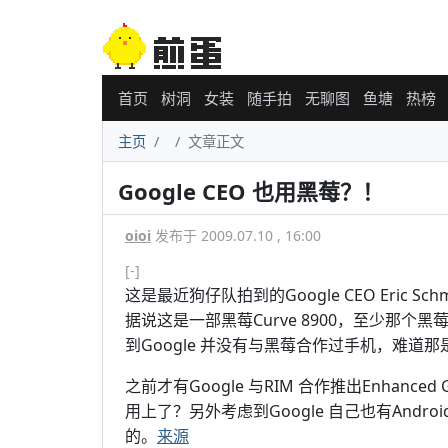
首页
树洞
女装
随手拍
无聊图
鱼塘
热榜
主页
文章正文
Google CEO 也用黑莓？！
oioi
发布于 2009.07.10 , 16:00
[-]
这是最近狗仔队拍到的Google CEO Eric Sc
据说这是一部黑莓Curve 8900，至少那个黑莓l
到Google 并没有与黑莓合作过手机，难道那
之前才有Google 与RIM 合作推出Enhanced Gma
用上了？另外考虑到Google 自己也有And
的。
来源