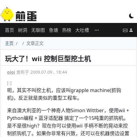
首页
树洞
无聊图
鱼塘
热榜
大吐槽
主页
文章正文
玩大了！wii 控制巨型挖土机
oioi
发布于 2009.07.09 , 18:44
[-]
呃，其实不叫挖土机，应该叫grapple machine(抓钩
机)，反正就是类似的重型工程车。
来自澳大利亚的一个神奇人物Simon Wittber，使用wii +
Python编程 + 蓝牙适配器 搞定了一个15吨重的抓钩机。
是不是很high？现在你可以使用wii 手柄不断的晃动来控
制抓钩机了。如果你非常有兴致，还可以在机器傍边设置