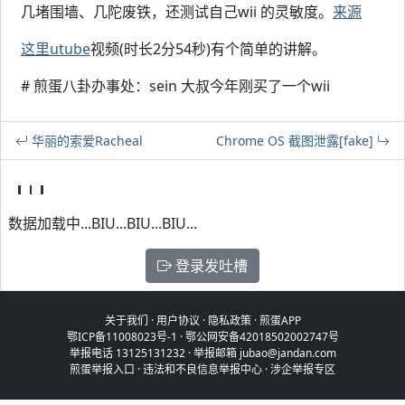
几堵围墙、几陀废铁，还测试自己wii 的灵敏度。
来源
这里utube
视频(时长2分54秒)有个简单的讲解。
# 煎蛋八卦办事处：sein 大叔今年刚买了一个wii
华丽的索爱Racheal
Chrome OS 截图泄露[fake]
数据加载中...BIU...BIU...BIU...
登录发吐槽
关于我们
·
用户协议
·
隐私政策
·
煎蛋APP
鄂ICP备11008023号-1
·
鄂公网安备42018502002747号
举报电话 13125131232 · 举报邮箱 jubao@jandan.com
煎蛋举报入口
·
违法和不良信息举报中心
·
涉企举报专区