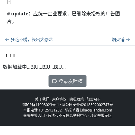
[-]
# update：
应统一企业要求，已删除未授权的广告图
片。
狂吃不嚼，长出大恐龙
烟火锤
数据加载中...BIU...BIU...BIU...
登录发吐槽
关于我们
·
用户协议
·
隐私政策
·
煎蛋APP
鄂ICP备11008023号-1
·
鄂公网安备42018502002747号
举报电话 13125131232 · 举报邮箱 jubao@jandan.com
煎蛋举报入口
·
违法和不良信息举报中心
·
涉企举报专区