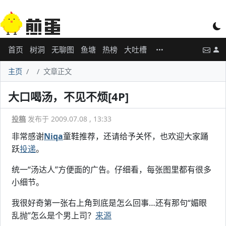
首页
树洞
无聊图
鱼塘
热榜
大吐槽
主页
文章正文
大口喝汤，不见不烦[4P]
投稿
发布于 2009.07.08 , 13:33
非常感谢
Niqa
童鞋推荐，还请给予关怀，也欢迎大家踊
跃
投递
。
统一“汤达人”方便面的广告。仔细看，每张图里都有很多
小细节。
我很好奇第一张右上角到底是怎么回事…还有那句“媚眼
乱抛”怎么是个男上司？
来源