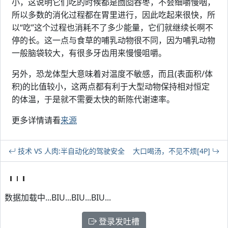
小，这说明它们吃的时候都是囫囵吞枣，不会细嚼慢咽，
所以多数的消化过程都在胃里进行，因此吃起来很快，所
以“吃”这个过程也消耗不了多少能量，它们就继续长啊不
停的长。这一点与食草的哺乳动物很不同，因为哺乳动物
一般脑袋较大，有很多牙齿用来慢慢咀嚼。
另外，恐龙体型大意味着对温度不敏感，而且(表面积/体
积)的比值较小，这两点都有利于大型动物保持相对恒定
的体温，于是就不需要太快的新陈代谢速率。
更多详情请看
来源
技术 VS 人肉:半自动化的驾驶安全
大口喝汤，不见不烦[4P]
数据加载中...BIU...BIU...BIU...
登录发吐槽