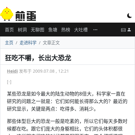
首页
树洞
无聊图
鱼塘
热榜
大吐槽
主页
走进科学
文章正文
狂吃不嚼，长出大恐龙
Heidi
发布于 2009.07.08 , 12:21
[-]
某些恐龙是如今最大的陆生动物的8倍大，科学家一直在
研究的问题之一就是：它们如何能长得那么大的？最近的
研究显示，关键是两点：吃得多、消耗少。
那些体型巨大的恐龙一般是吃素的，所以它们每天多数时
候都在吃。跟它们庞大的身躯相比，它们的头体积都很