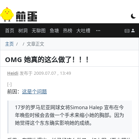
首页
树洞
无聊图
鱼塘
热榜
大吐槽
主页
文章正文
OMG 她真的这么做了！！！
Heidi
发布于 2009.07.07 , 13:49
[-]
前因：
这是个问题
17岁的罗马尼亚网球女将Simona Halep 宣布在今
年晚些时候会去做一个手术来缩小她的胸部。因为
她觉得这个东东确实影响她的成绩。