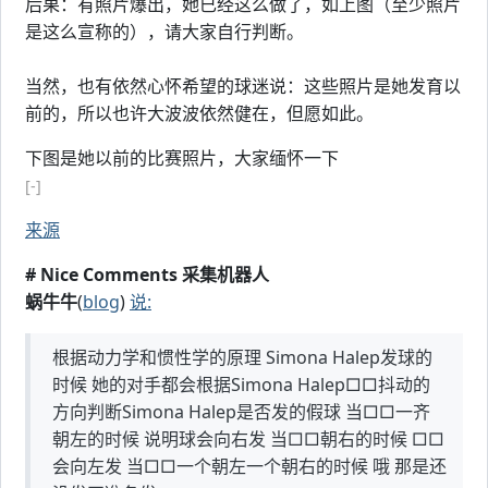
后果：有照片爆出，她已经这么做了，如上图（至少照片
是这么宣称的），请大家自行判断。
当然，也有依然心怀希望的球迷说：这些照片是她发育以
前的，所以也许大波波依然健在，但愿如此。
下图是她以前的比赛照片，大家缅怀一下
[-]
来源
# Nice Comments 采集机器人
蜗牛牛
(
blog
)
说:
根据动力学和惯性学的原理 Simona Halep发球的
时候 她的对手都会根据Simona Halep□□抖动的
方向判断Simona Halep是否发的假球 当□□一齐
朝左的时候 说明球会向右发 当□□朝右的时候 □□
会向左发 当□□一个朝左一个朝右的时候 哦 那是还