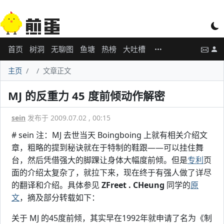
首页
树洞
无聊图
鱼塘
热榜
大吐槽
主页
文章正文
MJ 的反重力 45 度前倾动作解密
sein
发布于 2009.07.02 , 00:15
# sein 注：MJ 去世当天 Boingboing 上就有相关介绍文
章，粗略的提到秘诀就在于特制的鞋跟——可以挂住舞
台，然后凭借强大的脚踝让身体大幅度前倾。但是
专利
页
面的介绍太复杂了，就拉下来，现在终于有强人做了详尽
的翻译和介绍。具体参见
ZFreet . CHeung
同学的
原
文
，摘及部分转载如下：
关于 MJ 的45度前倾，其实早在1992年就申请了名为《制