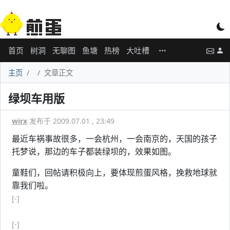
首页
树洞
无聊图
鱼塘
热榜
大吐槽
主页
文章正文
绿坝车用版
wirx
发布于 2009.07.01 , 23:49
最近车祸事故很多，一会杭州，一会南京的，天国的孩子
托梦说，那边的车子都装绿坝的，效果如图。
童鞋们，回帖请积极向上，要体现煎蛋风格，挽救地球就
靠我们啦。
[-]
[-]