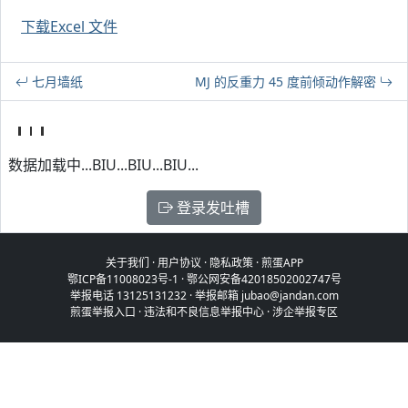
下载Excel 文件
七月墙纸
MJ 的反重力 45 度前倾动作解密
数据加载中...BIU...BIU...BIU...
登录发吐槽
关于我们
·
用户协议
·
隐私政策
·
煎蛋APP
鄂ICP备11008023号-1
·
鄂公网安备42018502002747号
举报电话 13125131232 · 举报邮箱 jubao@jandan.com
煎蛋举报入口
·
违法和不良信息举报中心
·
涉企举报专区