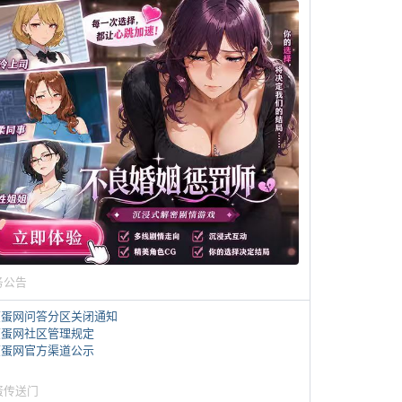
务公告
煎蛋网问答分区关闭通知
煎蛋网社区管理规定
煎蛋网官方渠道公示
蛋传送门