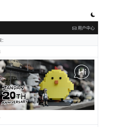
用户中心
告
广