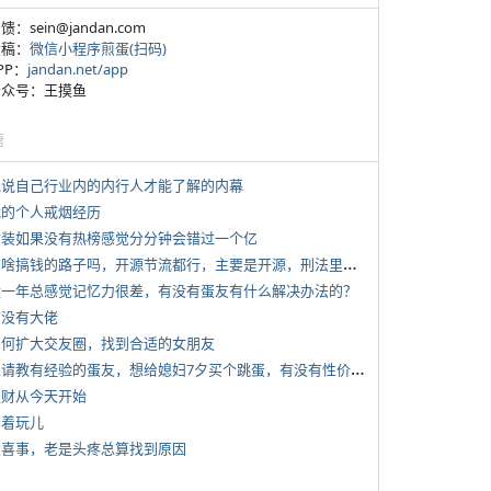
反馈：sein@jandan.com
投稿：
微信小程序煎蛋(扫码)
APP：
jandan.net/app
 公众号：王摸鱼
塘
 说说自己行业内的内行人才能了解的内幕
 我的个人戒烟经历
 女装如果没有热榜感觉分分钟会错过一个亿
*
有啥搞钱的路子吗，开源节流都行，主要是开源，刑法里的咱不做
 近一年总感觉记忆力很差，有没有蛋友有什么解决办法的？
有没有大佬
 如何扩大交友圈，找到合适的女朋友
*
想请教有经验的蛋友，想给媳妇7夕买个跳蛋，有没有性价比高的推荐
 发财从今天开始
写着玩儿
 大喜事，老是头疼总算找到原因