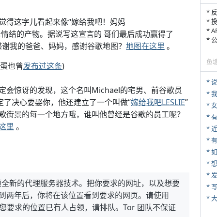
* 
觉得这字儿看起来像“嫁给我吧！妈妈
* 
* 
母情结的产物。据说写这宣言的 哥们最后成功赢得了
*
感谢我的爸爸、妈妈，感谢谷歌地图？
地图在这里
。
鱼
煎蛋也曾
发布过这条
)
*
定会惊讶的发现，这个名叫Michael的宅男、前谷歌员
*
下定了决心要娶你，他还建立了一个叫做“
嫁给我吧LESLIE
”
*
歌街景的每一个地方哦，谁叫他曾经是谷歌的员工呢？
这里
。
*
* 
*
*
一项全新的代理服务器技术。把你要求的网址，以及想要
* 
，半年到两年后，你将在该位置看到要求的网页。请使用
*
。如果您要求的位置已有人占领，请排队。Tor 团队不保证