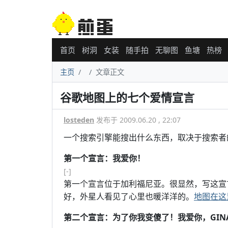
首页
树洞
女装
随手拍
无聊图
鱼塘
热榜
主页
文章正文
谷歌地图上的七个爱情宣言
losteden
发布于 2009.06.20 , 22:07
一个搜索引擎能搜出什么东西，取决于搜索者
第一个宣言：我爱你！
[-]
第一个宣言位于加利福尼亚。很显然，写这宣
好，外星人看见了心里也暖洋洋的。
地图在这
第二个宣言：为了你我变傻了！我爱你，GIN