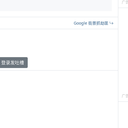
广
Google 街景抓劫匪
登录发吐槽
广