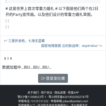
# 这是世界上首次零重力婚礼 # 以下图是他们两个在2日
开的Party宣传画。以及他们设计的零重力婚礼草图。
[-]
[-]
三菱折金枪，七海无蓝鳍
国家地理美图 云的新品种：asperatus
数据加载中...BIU...BIU...BIU...
登录发吐槽
关于我们
·
用户协议
·
隐私政策
·
煎蛋APP
鄂ICP备11008023号-1
·
鄂公网安备42018502002747号
举报电话 13125131232 · 举报邮箱 jubao@jandan.com
煎蛋举报入口
·
违法和不良信息举报中心
·
涉企举报专区