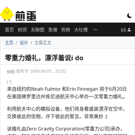
首页
树洞
无聊图
鱼塘
热榜
大吐槽
主页
设计
文章正文
零重力婚礼，漂浮着说i do
oioi
发布于 2009.06.05 , 22:02
[-]
来自纽约的Noah Fulmor 和Erin Finnegan 将于6月20日
在美国佛罗里达州肯尼迪航天中心举办一次零重力婚礼。
利用航天中心的模拟设备，他们将身着盛装漂浮在空中，
交换彼此的信物，许下彼此的誓言。非常美妙 :)
该婚礼由Zero Gravity Corporation(零重力公司)承办，