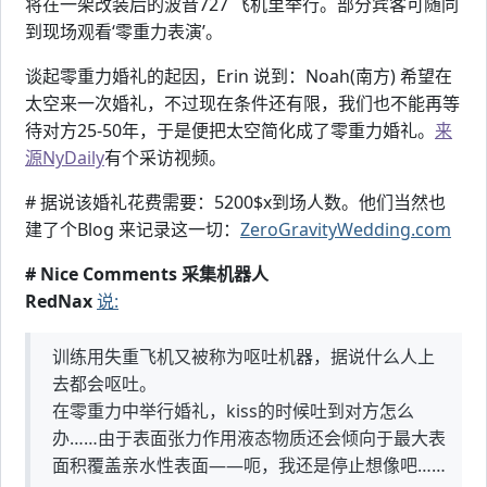
将在一架改装后的波音727 飞机里举行。部分宾客可随同
到现场观看‘零重力表演’。
谈起零重力婚礼的起因，Erin 说到：Noah(南方) 希望在
太空来一次婚礼，不过现在条件还有限，我们也不能再等
待对方25-50年，于是便把太空简化成了零重力婚礼。
来
源NyDaily
有个采访视频。
# 据说该婚礼花费需要：5200$x到场人数。他们当然也
建了个Blog 来记录这一切：
ZeroGravityWedding.com
# Nice Comments 采集机器人
RedNax
说:
训练用失重飞机又被称为呕吐机器，据说什么人上
去都会呕吐。
在零重力中举行婚礼，kiss的时候吐到对方怎么
办……由于表面张力作用液态物质还会倾向于最大表
面积覆盖亲水性表面——呃，我还是停止想像吧……