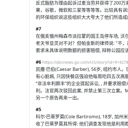
反式脂肪为理由起诉过麦当劳并获得了200
果，谷歌，微软和三星等等等等。比较具有讽
的环保组织说这些组织大大夸大了他们所造成
#7
在俄亥俄州梅森市派拉蒙的国王岛停车场, 沃尔斯的
老天爷显灵对不对？但帕金斯的律师说: "不
索求未具体说明数额的损害赔偿, 辩称公园
#6
https://abcnews.go.com/US/story?id=9142
凯撒·巴伯(Caesar Barber), 56岁, 纽约
有心脏病, 只因快餐店强迫他每周吃四五次
“非法牟利颇丰”的企业提起诉讼, , 并要求
利。法官两次驳回此案, 并禁止第三次立案。M
另一个原告再来一出。
#5
科尔·巴蒂罗莫(Cole Bartiromo), 18
收了巴蒂罗莫其所得: 他们调查发现他是利用