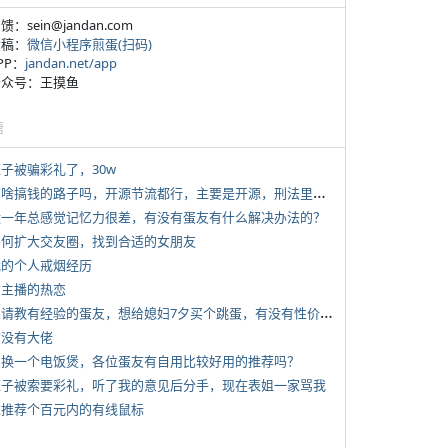
反馈：sein@jandan.com
投稿：
微信小程序煎蛋(扫码)
APP：
jandan.net/app
 公众号：王摸鱼
塘
侄子被骗彩礼了，30w
*
有啥搞钱的路子吗，开源节流都行，主要是开源，刑法里的咱不做
 近一年总感觉记忆力很差，有没有蛋友有什么解决办法的？
 如何扩大交友圈，找到合适的女朋友
 我的个人戒烟经历
女主播的热恋
*
想请教有经验的蛋友，想给媳妇7夕买个跳蛋，有没有性价比高的推荐
有没有大佬
 想换一个电饭煲，各位蛋友有自用比较好用的推荐吗？
 侄子被索要彩礼，听了我的意见后分手，现在表姐一家骂我
 求推荐个百元内的有线鼠标