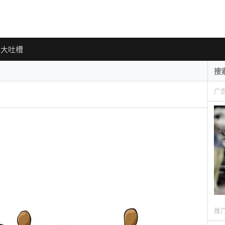
大吐槽
广
推