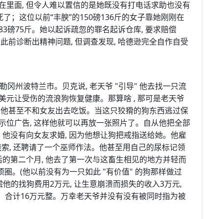
在里面, 但令人难以置信的是她既没有打电话求助也没有
了；这位以前“丰腴”的150磅136斤的女子靠她刚刚在
3磅75斤。她以起诉疏忽的罪名起诉仓库, 要求赔偿
此前诊断出精神问题, 但调查发现, 哈德逊完全自作自受
住于俄勒冈州波特兰市。贝克说, 老天爷 "引导" 他去找一只流
0美元让受伤的流浪狗恢复健康。那算啥 , 那可是老天爷
的话，他甚至不和女友出去吃饭。当这只狡猾的狗东西逃过保
展示位广告, 这样他就可以再放一张照片了。自从他把全部
。他没有向女友求婚, 因为他想让狗把戒指送给她。他雇
线索, 还聘请了一个巫师作法。他甚至用自己的尿标记领
后的第二个月, 他去了第一次与这畜生相见的地方并轻而
项圈。(他以前没有为一只如此 "有价值" 的狗那样做过
赔偿他的找狗费用2万元, 让生意崩溃而损失的收入3万元,
0万元，合计16万元整。万幸老天爷并没有没有被同时指为被