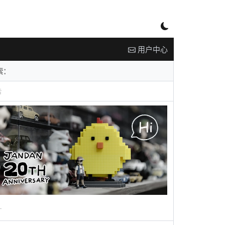
用户中心
告
广