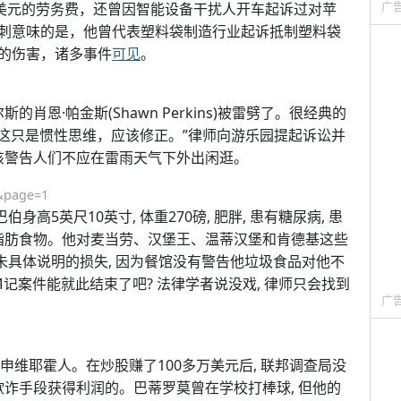
广
万美元的劳务费，还曾因智能设备干扰人开车起诉过对苹
刺意味的是，他曾代表塑料袋制造行业起诉抵制塑料袋
的伤害，诸多事件
可见
。
肖恩·帕金斯(Shawn Perkins)被雷劈了。很经典的
，这只是惯性思维，应该修正。”律师向游乐园提起诉讼并
应该警告人们不应在雷雨天气下外出闲逛。
7&page=1
市人。巴伯身高5英尺10英寸, 体重270磅, 肥胖, 患有糖尿病, 患
高脂肪食物。他对麦当劳、汉堡王、温蒂汉堡和肯德基这些
赔偿未具体说明的损失, 因为餐馆没有警告他垃圾食品对他不
记案件能就此结束了吧? 法律学者说没戏, 律师只会找到
广
岁, 加州米申维耶霍人。在炒股赚了100多万美元后, 联邦调查局没
欺诈手段获得利润的。巴蒂罗莫曾在学校打棒球, 但他的