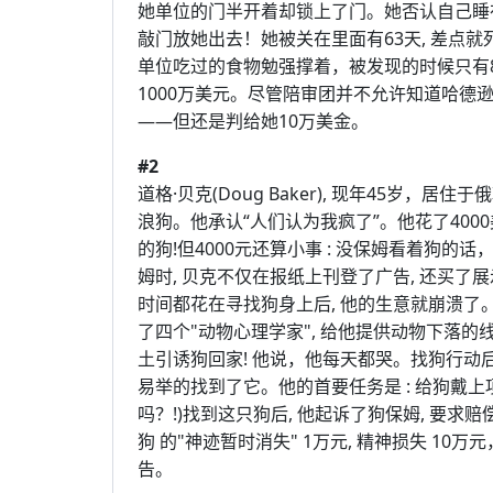
她单位的门半开着却锁上了门。她否认自己睡
敲门放她出去！她被关在里面有63天, 差点就死
单位吃过的食物勉强撑着，被发现的时候只有8
1000万美元。尽管陪审团并不允许知道哈德逊
——但还是判给她10万美金。
#2
道格·贝克(Doug Baker), 现年45岁，居
浪狗。他承认“人们认为我疯了”。他花了400
的狗!但4000元还算小事 : 没保姆看着狗
姆时, 贝克不仅在报纸上刊登了广告, 还买了
时间都花在寻找狗身上后, 他的生意就崩溃了
了四个"动物心理学家", 给他提供动物下落的
土引诱狗回家! 他说，他每天都哭。找狗行动
易举的找到了它。他的首要任务是 : 给狗戴上
吗？!)找到这只狗后, 他起诉了狗保姆, 要求
狗 的"神迹暂时消失" 1万元, 精神损失 1
告。