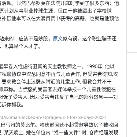
体育活动。显然巴蒂罗莫在法院开庭时学到了很多东西：他
原计划从事职业棒球生涯，但由于他被踢出了学校球
学校补偿他本可以在大满贯赛中获得的高薪，也就是他预估
站来的，应该不是炒股，
原文
似有误。这个职业骗子还
，也算是个人才了。
最早卷入性虐待丑闻的天主教牧师之一。1990年, 他以
。在私聊协议中汉瑟同意不再与儿童合作, 但受害者得知,汉
 要求教会停止汉瑟从附近的儿童工作, 但教会并不干
律师声称。当愤怒的受害者去媒体举报一个儿童性侵犯在
美元起诉了受害人, 因为受害者违反了自己的部分歇息——对
起诉你抓我。
nt/woman-locked-in-storage-unit-for-63-days-2002/
, 来自亚拉巴马州的莫比尔。哈德逊因还不起贷款导致房子被收回
某天晚上, 她在单位内 "找一些文件" 时, 仓库经理发现