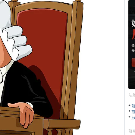
站
*
*
*
煎