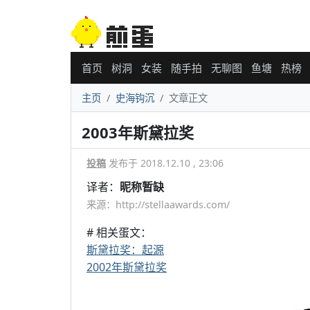
首页
树洞
女装
随手拍
无聊图
鱼塘
热榜
主页
史海钩沉
文章正文
2003年斯黛拉奖
投稿
发布于 2018.12.10 , 23:06
译者：
昵称暂缺
来源：http://stellaawards.com/
# 相关蛋文：
斯黛拉奖：起源
2002年斯黛拉奖