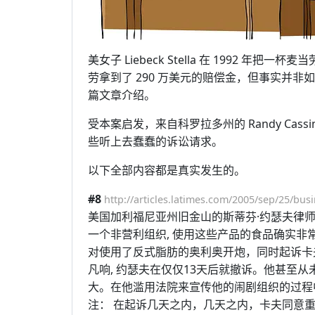
美女子 Liebeck Stella 在 1992
劳拿到了 290 万美元的赔偿金，但事实并非如此。L
篇文章介绍。
受本案启发，来自科罗拉多州的 Randy Cassingh
些听上去蠢蠢的诉讼请求。
以下全部内容都是真实发生的。
#8
http://articles.latimes.com/2005/sep/25/busi
美国加利福尼亚州旧金山的斯蒂芬·约瑟夫律师(st
一个非营利组织, 使用这些产品的食品确实非
对使用了反式脂肪的奥利奥开炮，同时起诉卡
凡响, 约瑟夫在仅仅13天后就撤诉。他甚至
大。在他滥用法院来宣传他的闹剧组织的过程中
注： 在起诉几天之内，几天之内，卡夫同意