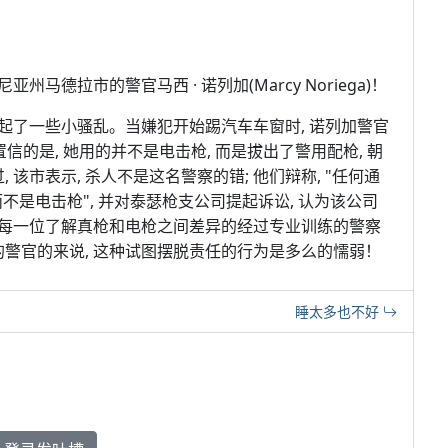
亚州马德拉市的警官马西 · 诺列加(Marcy Noriega)！
起了一些小骚乱。当嫌犯开始踢汽车车窗时, 诺列加警官
信的是, 她用的并不是电击枪, 而是拔出了警用配枪, 朝
 该市表示, 杀人不是这名警察的错; 他们辩称, "任何通
不是电击枪", 并对泰瑟枪支公司提起诉讼, 认为该公司
每一位了解真枪和电枪之间差异的经过专业训练的警察
的警官的来说, 这种试图摆脱责任的行为是多么的懦弱！
睡太多也不好