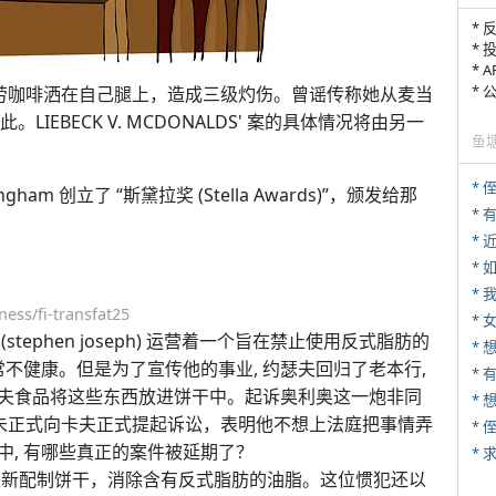
* 
* 
* 
*
 年把一杯麦当劳咖啡洒在自己腿上，造成三级灼伤。曾谣传称她从麦当
IEBECK V. MCDONALDS' 案的具体情况将由另一
鱼
* 
am 创立了 “斯黛拉奖 (Stella Awards)”，颁发给那
*
*
*
ness/fi-transfat25
* 
ephen joseph) 运营着一个旨在禁止使用反式脂肪的
常不健康。但是为了宣传他的事业, 约瑟夫回归了老本行,
* 
夫食品将这些东西放进饼干中。起诉奥利奥这一炮非同
*
从未正式向卡夫正式提起诉讼，表明他不想上法庭把事情弄
*
, 有哪些真正的案件被延期了？
*
重新配制饼干，消除含有反式脂肪的油脂。这位惯犯还以