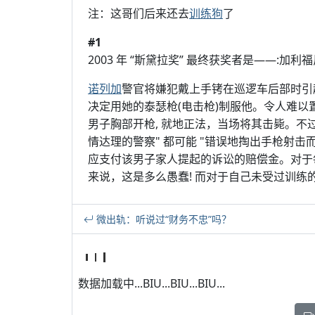
注：这哥们后来还去
训练狗
了
#1
2003 年 “斯黛拉奖” 最终获奖者是——:加利福尼
诺列加
警官将嫌犯戴上手铐在巡逻车后部时引
决定用她的泰瑟枪(电击枪)制服他。令人难以置
男子胸部开枪, 就地正法，当场将其击毙。不过,
情达理的警察" 都可能 "错误地掏出手枪射击而
应支付该男子家人提起的诉讼的赔偿金。对于
来说，这是多么愚蠢! 而对于自己未受过训练
微出轨：听说过“财务不忠”吗？
数据加载中...BIU...BIU...BIU...