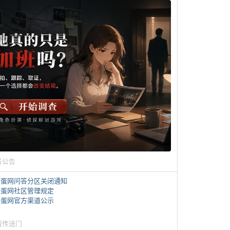
务公告
煎蛋网问答分区关闭通知
煎蛋网社区管理规定
煎蛋网官方渠道公示
蛋传送门