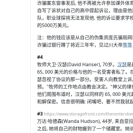
诈骗案东窗事发后, 他不再被允许参加课外
自写了诉状对自己的高中提起诉讼，理由是他
队，职业球探将无法发现他. 他的诉讼要求
的5000万美元。
注：他的钱应该是从自己的伪集资庞氏骗局网
诈骗过银行蹲了将近三年牢，见过川大帝
等等
#4
牧师大卫·汉瑟(David Hanser), 70岁。
汉瑟
是
65, 000 美元的价格与他的一名受害者私了
瑟忽视了协议的那一部分。受害人向教堂上诉,
预。"牧师的工作地点由教会决定。"神父的
他们周围布道时，汉瑟以同样的 65, 000 
和解保密。信息很明确: 闭嘴吧，要不然我就
#3
https://www.storagefront.com/therentersbe
万达·哈德森(Wanda Hudson), 44岁
之后, 她将自己的财物搬到了一个储藏室。她说, 