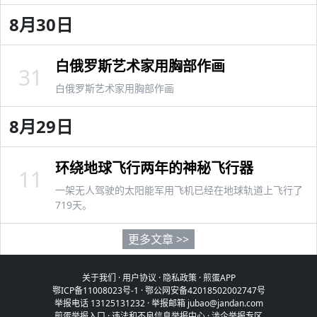
8月30日
白俄罗斯艺术家用胸部作画
31
白俄罗斯艺术家用胸部作画
8月29日
环绕地球飞行两年的神秘飞行器
11
一架无人驾驶的太阳能军用飞机已经在地球轨道上飞行了
719天。
更多文章 >>
关于我们
·
用户协议
·
隐私政策
·
煎蛋APP
鄂ICP备11008023号-1
·
鄂公网安备42018502002747号
举报电话 13125131232 · 举报邮箱 jubao@jandan.com
煎蛋举报入口
·
违法和不良信息举报中心
·
涉企举报专区