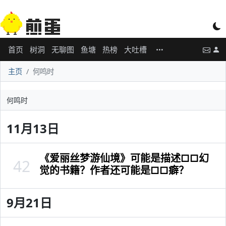
首页
树洞
无聊图
鱼塘
热榜
大吐槽
主页
何鸣时
何鸣时
11月13日
《爱丽丝梦游仙境》可能是描述□□幻
42
觉的书籍？作者还可能是□□癖？
9月21日