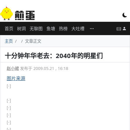
首页
树洞
无聊图
鱼塘
热榜
大吐槽
主页
文章正文
十分钟年华老去：2040年的明星们
赵小裙
发布于 2009.05.21 , 16:18
图片来源
[-]
[-]
[-]
[-]
[-]
[-]