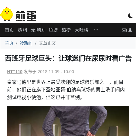
首页
树洞
无聊图
鱼塘
热榜
大吐槽
主页
冷新闻
文章正文
西班牙足球巨头：让球迷们在尿尿时看广告
HTT110
发布于 2018.11.09 , 10:00
皇家马德里是世界上最受欢迎的足球俱乐部之一，而目
前，他们正在旗下圣地亚哥·伯纳乌球场的男士洗手间内
测试电视小便池，但这已并非首例。