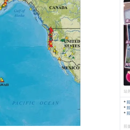
站
*
*
*
煎