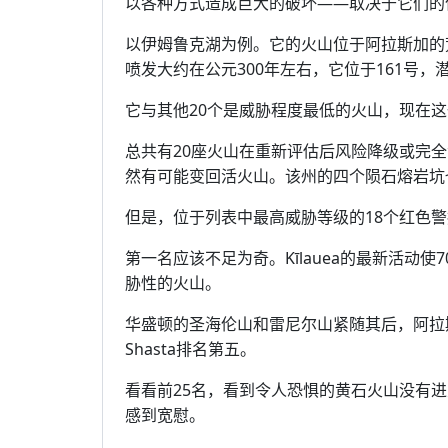
以各种方式造成巨大的破坏——取决于它们的
以伊姆鲁克湖为例。它的火山位于阿拉斯加的
喷发大约在公元300年左右，它位于161号，
它与其他20个是威胁程度最低的火山，现在这
总共有20座火山在重新评估后风险降级或完
然有可能变回活火山。该州的四个陨石熔岩坑
但是，位于列表中最高威胁等级的18个红色警
第一名应该不足为奇。Kīlauea的最新活动
胁性的火山。
华盛顿的圣海伦山和雷尼尔山紧随其后，阿拉斯加的
Shasta排名第五。
看看前25名，看到令人恐惧的黄石火山没有进
感到宽慰。