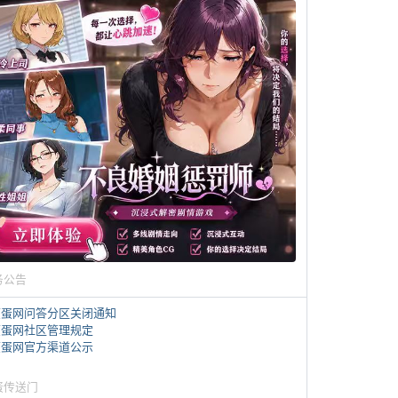
务公告
煎蛋网问答分区关闭通知
煎蛋网社区管理规定
煎蛋网官方渠道公示
蛋传送门