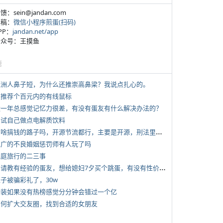
反馈：sein@jandan.com
投稿：
微信小程序煎蛋(扫码)
APP：
jandan.net/app
 公众号：王摸鱼
塘
 亚洲人鼻子短，为什么还推崇高鼻梁？我说点扎心的。
 求推荐个百元内的有线鼠标
 近一年总感觉记忆力很差，有没有蛋友有什么解决办法的？
 尝试自己做点电解质饮料
*
有啥搞钱的路子吗，开源节流都行，主要是开源，刑法里的咱不做
 推广的不良婚姻惩罚师有人玩了吗
 家庭旅行的二三事
*
想请教有经验的蛋友，想给媳妇7夕买个跳蛋，有没有性价比高的推荐
侄子被骗彩礼了，30w
 女装如果没有热榜感觉分分钟会错过一个亿
 如何扩大交友圈，找到合适的女朋友