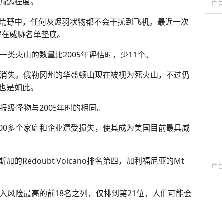
偏远程度。
广
荒野中，任何灰烬羽状物都不会干扰到飞机。最近一次
潜在威胁名单垫底。
一类火山的数量比2005年评估时，少11个。
全消失。俄勒冈州的华盛顿山现在被视为死火山，不过仍
也是如此。
报级怪物与2005年时的相同。
使700多个家庭和企业遭受损失，使其成为美国目前最具威
Redoubt Volcano排名第四，加利福尼亚的Mt
广
入风险最高的前18名之列，仅排到第21位，人们可能会