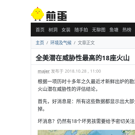
首页
树洞
女装
随手拍
无聊图
鱼塘
热榜
主页
环境及气候
文章正文
全美潜在威胁性最高的18座火山
majer
发布于 2018.10.28 , 11:00
根据一项历时十多年之久最近才新鲜出炉的勘测
火山潜在威胁性的评估结论，
首先，好消息是：所有这些数据都显示出大部
掉。
坏消息？仍然有18个坏男孩需要给予密切关注