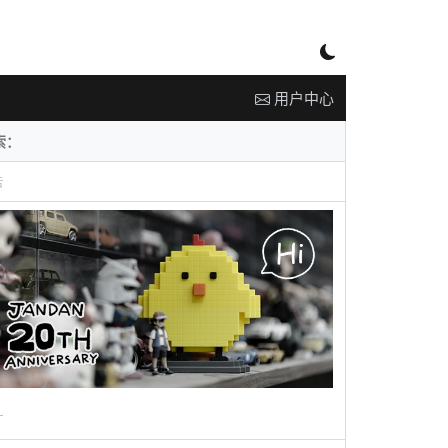
用户中心
告
广