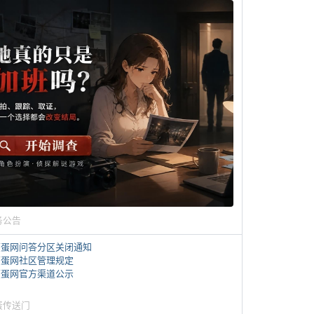
务公告
煎蛋网问答分区关闭通知
煎蛋网社区管理规定
煎蛋网官方渠道公示
蛋传送门