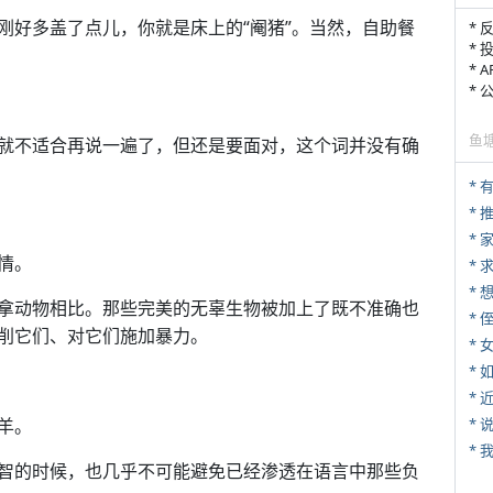
刚好多盖了点儿，你就是床上的“阉猪”。当然，自助餐
* 
* 
* 
*
。
鱼
就不适合再说一遍了，但还是要面对，这个词并没有确
*
*
情。
*
拿动物相比。那些完美的无辜生物被加上了既不准确也
* 
削它们、对它们施加暴力。
*
*
*
羊。
*
*
智的时候，也几乎不可能避免已经渗透在语言中那些负