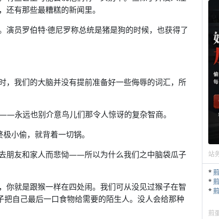
，还有那些最糟糕的新闻里。
。演员罗伯特·德尼罗称总统是猪是狗的时候，也获得了
时，我们的大脑并没有提前准备好一些侮辱的词汇，所
(蠢蛋)”——永远也别介意鸟儿们那令人惊讶的复杂智商。
终极小偷，就背着一切锅。
去朋友和家人而悲恸——所以为什么我们之中脑袋瓜子
站
*
*
，你就是跟猴一样在四处闹。我们可从没见过猴子在智
*
猴子把自己最后一口食物给需要的陌生人。没人会给那种
煎