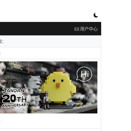
用户中心
告
广