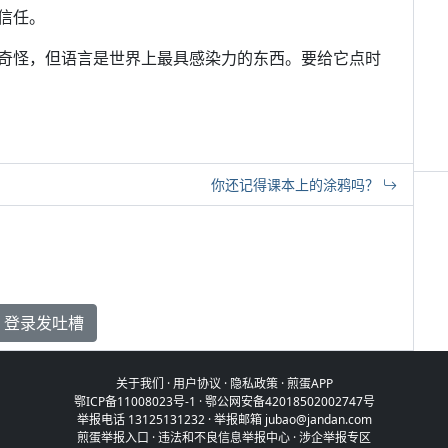
信任。
奇怪，但语言是世界上最具感染力的东西。要给它点时
你还记得课本上的涂鸦吗？
登录发吐槽
关于我们
·
用户协议
·
隐私政策
·
煎蛋APP
鄂ICP备11008023号-1
·
鄂公网安备42018502002747号
举报电话 13125131232 · 举报邮箱 jubao@jandan.com
煎蛋举报入口
·
违法和不良信息举报中心
·
涉企举报专区