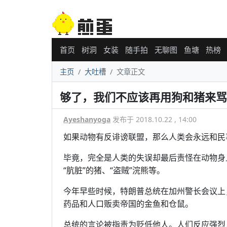
首页
树洞
女装
随手拍
无聊图
鱼塘
热榜
主页
大吐槽
文章正文
够了，我们不应该再用狗和猪来骂
Ayeshanyoga
发布于 2018.10.22 , 14:00
如果动物有反诽谤联盟，那么人类会永远和民
毕竟，完全是人类的失误却最后责怪在动物身
“肮脏”的猪、“盗贼”浣熊等。
今年早些时候，特朗普总统在加州警长会议上
药品和人口贩卖帝国的金鱼和仓鼠。
总统的言论被指责为贬低他人。人们反应强烈