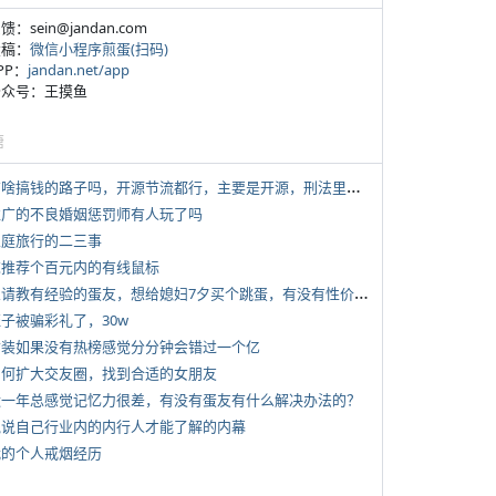
反馈：sein@jandan.com
投稿：
微信小程序煎蛋(扫码)
APP：
jandan.net/app
 公众号：王摸鱼
塘
*
有啥搞钱的路子吗，开源节流都行，主要是开源，刑法里的咱不做
 推广的不良婚姻惩罚师有人玩了吗
 家庭旅行的二三事
 求推荐个百元内的有线鼠标
*
想请教有经验的蛋友，想给媳妇7夕买个跳蛋，有没有性价比高的推荐
侄子被骗彩礼了，30w
 女装如果没有热榜感觉分分钟会错过一个亿
 如何扩大交友圈，找到合适的女朋友
 近一年总感觉记忆力很差，有没有蛋友有什么解决办法的？
 说说自己行业内的内行人才能了解的内幕
 我的个人戒烟经历