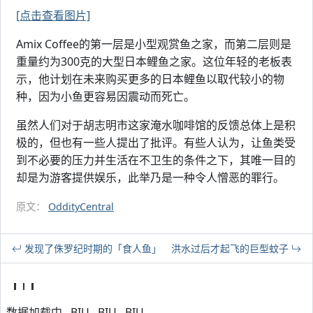
[点击查看图片]
Amix Coffee的第一层是小型观赏鱼之家，而第二层则是
重量约为300克的大型日本鲤鱼之家。这位年轻的老板表
示，他计划在未来购买更多的日本鲤鱼以取代较小的物
种，因为小鱼更容易因震动而死亡。
虽然人们对于胡志明市这家淹水咖啡馆的反馈总体上是积
极的，但也有一些人提出了批评。有些人认为，让鱼类受
到不必要的压力并生活在不卫生的条件之下，其唯一目的
却是为游客提供娱乐，此举乃是一种令人憎恶的罪行。
原文：
OddityCentral
发现了侏罗纪时期的「食人鱼」
洪水过后才起飞的巨型蚊子
数据加载中...BIU...BIU...BIU...