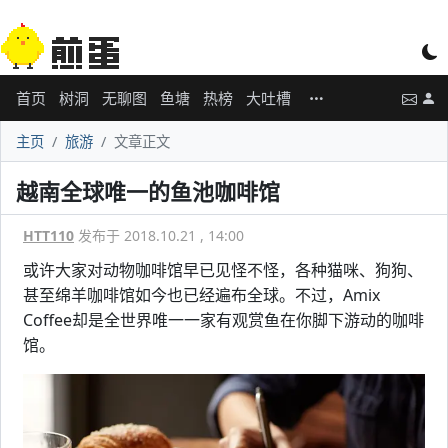
首页
树洞
无聊图
鱼塘
热榜
大吐槽
主页
旅游
文章正文
越南全球唯一的鱼池咖啡馆
HTT110
发布于 2018.10.21 , 14:00
或许大家对动物咖啡馆早已见怪不怪，各种猫咪、狗狗、
甚至绵羊咖啡馆如今也已经遍布全球。不过，Amix
Coffee却是全世界唯一一家有观赏鱼在你脚下游动的咖啡
馆。