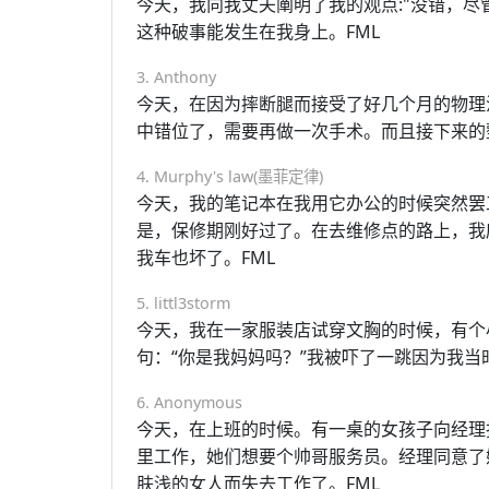
今天，我向我丈夫阐明了我的观点:"没错，尽
这种破事能发生在我身上。FML
3. Anthony
今天，在因为摔断腿而接受了好几个月的物理
中错位了，需要再做一次手术。而且接下来的
4. Murphy's law(墨菲定律)
今天，我的笔记本在我用它办公的时候突然罢
是，保修期刚好过了。在去维修点的路上，我
我车也坏了。FML
5. littl3storm
今天，我在一家服装店试穿文胸的时候，有个
句：“你是我妈妈吗？”我被吓了一跳因为我当
6. Anonymous
今天，在上班的时候。有一桌的女孩子向经理
里工作，她们想要个帅哥服务员。经理同意了
肤浅的女人而失去工作了。FML