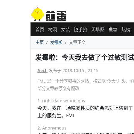
首页
树洞
女装
随手拍
无聊图
鱼塘
热榜
主页
发霉啦
文章正文
发霉啦：今天我去做了个过敏测试
Aech
发布于 2018.10.15 , 21:15
FML 是一个分享糗事的网站，格式以“今天”开头，“FML”
部分文章较原文有魔改
1. right date wrong guy
今天，我在一场晚宴性质的约会派对上遇到了
上的服务生。FML
2. Anonymous