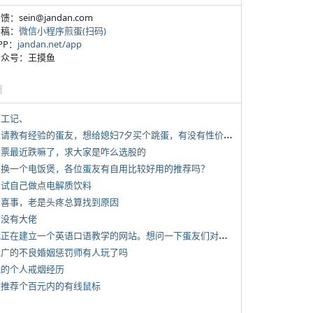
反馈：sein@jandan.com
投稿：
微信小程序煎蛋(扫码)
APP：
jandan.net/app
 公众号：王摸鱼
塘
打工记、
*
想请教有经验的蛋友，想给媳妇7夕买个跳蛋，有没有性价比高的推荐
 股票最近跌嘛了，求大家是咋么选股的
 想换一个电饭煲，各位蛋友有自用比较好用的推荐吗？
 尝试自己做点电解质饮料
 大喜事，老是头疼总算找到原因
有没有大佬
*
我正在建立一个英语口语教学的网站。想问一下蛋友们对这类教学机构或网站的痛点。
 推广的不良婚姻惩罚师有人玩了吗
 我的个人戒烟经历
 求推荐个百元内的有线鼠标