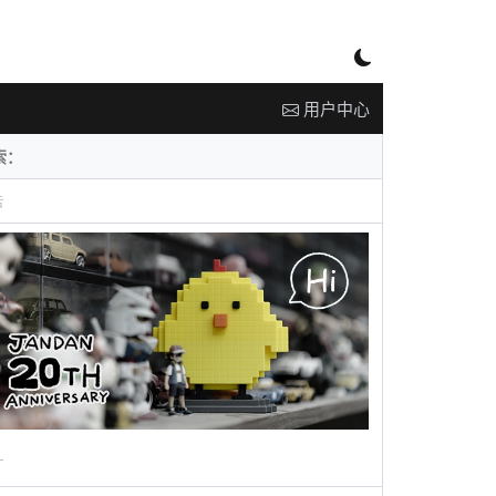
用户中心
告
广