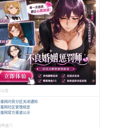
务公告
煎蛋网问答分区关闭通知
煎蛋网社区管理规定
煎蛋网官方渠道公示
蛋传送门