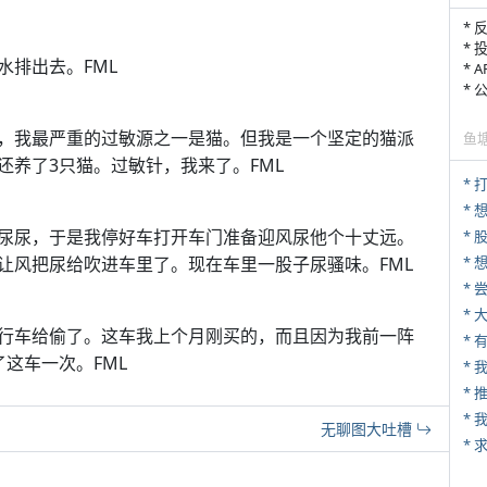
* 
* 
水排出去。FML
* 
*
，我最严重的过敏源之一是猫。但我是一个坚定的猫派
鱼
养了3只猫。过敏针，我来了。FML
* 
尿尿，于是我停好车打开车门准备迎风尿他个十丈远。
*
让风把尿给吹进车里了。现在车里一股子尿骚味。FML
*
*
*
行车给偷了。这车我上个月刚买的，而且因为我前一阵
* 
这车一次。FML
*
*
无聊图大吐槽
*