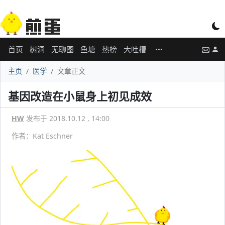
首页
树洞
无聊图
鱼塘
热榜
大吐槽
主页
医学
文章正文
基因改造在小鼠身上初见成效
HW
发布于 2018.10.12 , 14:00
作者：Kat Eschner