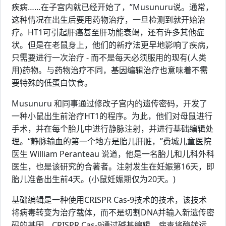
疾病……在子宫内就已经开始了，”Musunuru说。通常，
这种情况在出生后要用药物治疗，一旦检测到就开始治
疗。HT1可引起肝癌甚至肝功能衰竭，还有许多其他症
状。但是在老鼠身上，他们的新疗法更早地影响了疾病，
只需要进行一次治疗 - 而不是每天必须服用的现有(人类
用)药物。与药物治疗不同，基因编辑治疗也意味着不需
要特殊的低蛋白饮食。
Musunuru 和同事通过修改子宫内的遗传密码，开发了
一种小鼠出生前治疗HT1的程序。为此，他们对母鼠进行
手术，并在每个胎儿中进行静脉注射，并进行基础编辑处
理。“静脉输血的第一个地方是胎儿肝脏，”费城儿童医院
医生 William Peranteau 说道，他是一名胎儿和儿科外科
医生，也是该研究的合著者。注射发生在妊娠第16天，即
胎儿准备出生前4天。(小鼠妊娠期仅为20天。)
基础编辑是一种使用CRISPR Cas-9技术的技术，该技术
将病毒转变为治疗载体，而不是切割DNA并输入新遗传密
码的基因。CRISPR Cas-9通过碱基编辑，病毒将酶转运