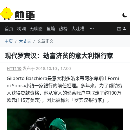
首页
树洞
无聊图
鱼塘
热榜
大吐槽
主页
大丈夫
文章正文
现代罗宾汉：劫富济贫的意大利银行家
HTT110
发布于 2018.10.10 , 17:00
Gilberto Baschiera是意大利多洛米蒂阿尔卑斯山Forni
di Sopra小镇一家银行的前任经理。多年来，为了帮助穷
人获得贷款资格，他从富人的储蓄账户中取走了约100万
欧元(115万美元) ，因此被称为「罗宾汉银行家」。