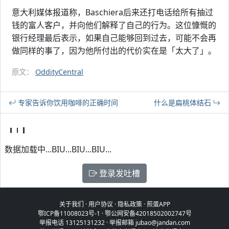
意大利媒体报道称，Baschiera后来还打电话给所有抽过
钱的富人客户，并向他们解释了自己的行为。这位慷慨的
银行经理最后表示，如果自己能够回到过去，可能不会再
做同样的事了，因为他所付出的代价实在是「太大了」。
原文：
OddityCentral
专家告诉你饮用咖啡的正确时间
什么是扁桃体结石
数据加载中...BIU...BIU...BIU...
登录发吐槽
关于我们
·
用户协议
·
隐私政策
·
煎蛋APP
鄂ICP备11008023号-1
·
鄂公网安备42018502002747号
举报电话 13125131232 · 举报邮箱 jubao@jandan.com