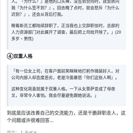
人。『为什么？』是他的口头禅，没签到合同时，就会质问
我『为什么签不到？』。回去晚了点时，就会怒斥『为什么
迟到？』，还会从背后打我。
眼看新员工都陆续辞职了，正当我也上交辞职信时，总部的
人力资源部门对此展开了调查，最后把上司给开除了。」(20
多岁・男性)
④双重人格
「有一位女上司，在客户面前笑眯眯地打躬作揖装好人，对
公司内部人却态度恶劣，老是冷面暴怒『你们这些人啊』。
这种变化简直就属于双重人格。一下从女菩萨变成了母夜
叉，非常令人害怕。我会尽量避免跟她说话。」
到底是应该改善自己的交流能力，还是干脆辞职走人，这
个问题或许很难回答…
原文：
しらべぇ