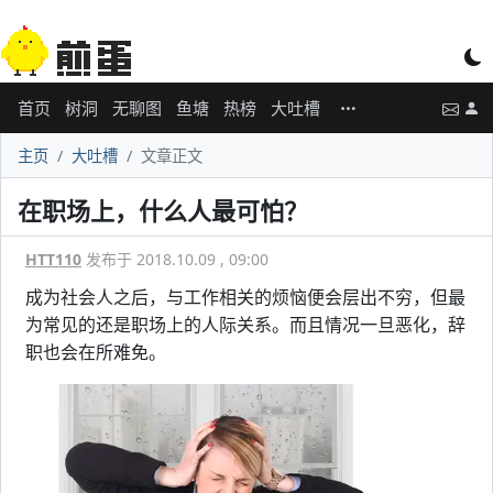
首页
树洞
无聊图
鱼塘
热榜
大吐槽
主页
大吐槽
文章正文
在职场上，什么人最可怕？
HTT110
发布于 2018.10.09 , 09:00
成为社会人之后，与工作相关的烦恼便会层出不穷，但最
为常见的还是职场上的人际关系。而且情况一旦恶化，辞
职也会在所难免。