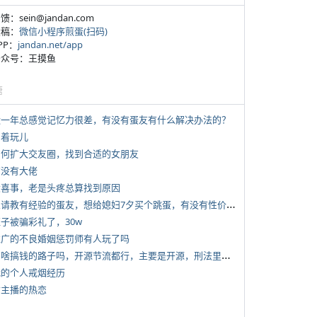
反馈：sein@jandan.com
投稿：
微信小程序煎蛋(扫码)
APP：
jandan.net/app
 公众号：王摸鱼
塘
 近一年总感觉记忆力很差，有没有蛋友有什么解决办法的？
写着玩儿
 如何扩大交友圈，找到合适的女朋友
有没有大佬
 大喜事，老是头疼总算找到原因
*
想请教有经验的蛋友，想给媳妇7夕买个跳蛋，有没有性价比高的推荐
侄子被骗彩礼了，30w
 推广的不良婚姻惩罚师有人玩了吗
*
有啥搞钱的路子吗，开源节流都行，主要是开源，刑法里的咱不做
 我的个人戒烟经历
女主播的热恋