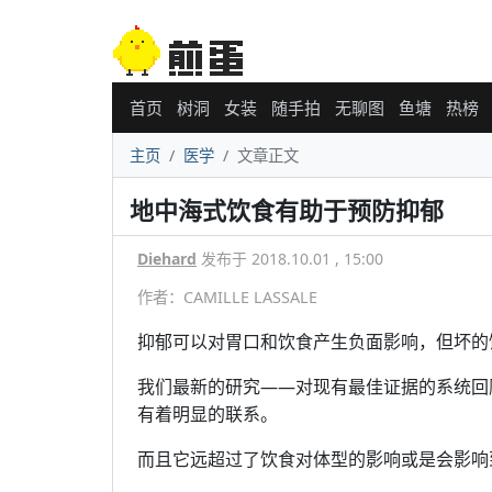
首页
树洞
女装
随手拍
无聊图
鱼塘
热榜
主页
医学
文章正文
地中海式饮食有助于预防抑郁
Diehard
发布于 2018.10.01 , 15:00
作者：CAMILLE LASSALE
抑郁可以对胃口和饮食产生负面影响，但坏的
我们最新的研究——对现有最佳证据的系统回
有着明显的联系。
而且它远超过了饮食对体型的影响或是会影响