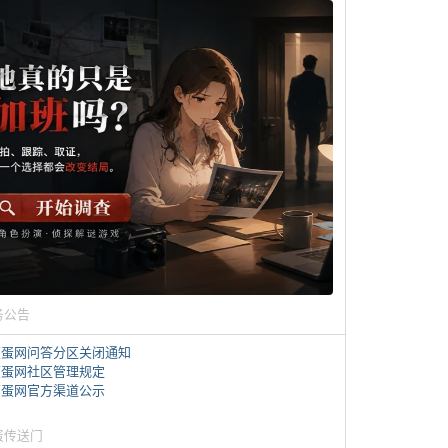
务公告
煎蛋网问答分区关闭通知
煎蛋网社区管理规定
煎蛋网官方渠道公示
蛋传送门