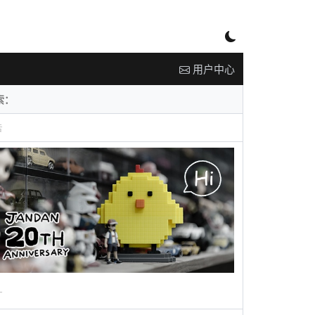
用户中心
告
广