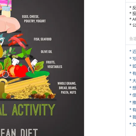
* 
* 
* 
*
鱼
*
* 
*
* 
*
* 
*
*
* 