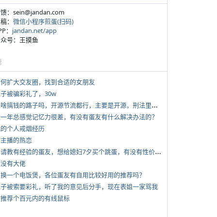
反馈：sein@jandan.com
投稿：
微信小程序煎蛋(扫码)
APP：
jandan.net/app
 公众号：王摸鱼
塘
 如何扩大交友圈，找到合适的女朋友
侄子被骗彩礼了，30w
*
有啥搞钱的路子吗，开源节流都行，主要是开源，刑法里的咱不做
 近一年总感觉记忆力很差，有没有蛋友有什么解决办法的？
 我的个人戒烟经历
女主播的热恋
*
想请教有经验的蛋友，想给媳妇7夕买个跳蛋，有没有性价比高的推荐
有没有大佬
 想换一个电饭煲，各位蛋友有自用比较好用的推荐吗？
 侄子被索要彩礼，听了我的意见后分手，现在表姐一家骂我
 求推荐个百元内的有线鼠标