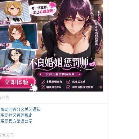
务公告
煎蛋网问答分区关闭通知
煎蛋网社区管理规定
煎蛋网官方渠道公示
蛋传送门