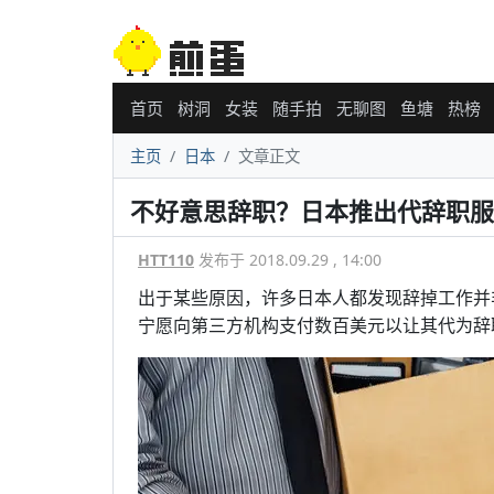
首页
树洞
女装
随手拍
无聊图
鱼塘
热榜
主页
日本
文章正文
不好意思辞职？日本推出代辞职服
HTT110
发布于 2018.09.29 , 14:00
出于某些原因，许多日本人都发现辞掉工作并
宁愿向第三方机构支付数百美元以让其代为辞