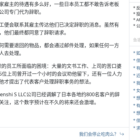
家雇主的待遇有多么好，一些日本员工都不敢告诉老板
* 
公司专门代为辞职。
* 
* 
工便会联系其雇主传达他们已决定辞职的消息。虽然有
*
，他们最终都同意了辞职请求。
鱼
何需要退回的物品，都会通过邮件处理，如果任何一方
人去处理。
*
* 
辞职的员工所面临的困境：大量的文书工作、上司的苦口婆
5位上司曾开过一个小时的会议劝他留下，还有一位人力
*
他才提出了代表客户处理辞职事务的想法。
*
* 
enshi S LLC公司已经调解了日本各地约800名客户的辞
关注，这个数字预计在不久的将来还会激增。
* 
*
*
*
我们会停止吃肉么？