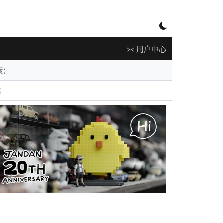
用户中心
告
广