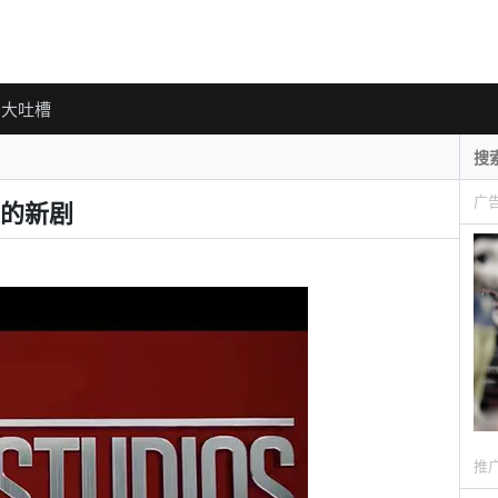
大吐槽
广
的新剧
推