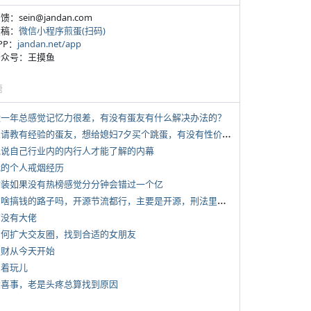
反馈：sein@jandan.com
投稿：
微信小程序煎蛋(扫码)
APP：
jandan.net/app
 公众号：王摸鱼
塘
 近一年总感觉记忆力很差，有没有蛋友有什么解决办法的？
*
想请教有经验的蛋友，想给媳妇7夕买个跳蛋，有没有性价比高的推荐
 说说自己行业内的内行人才能了解的内幕
 我的个人戒烟经历
 女装如果没有热榜感觉分分钟会错过一个亿
*
有啥搞钱的路子吗，开源节流都行，主要是开源，刑法里的咱不做
有没有大佬
 如何扩大交友圈，找到合适的女朋友
 发财从今天开始
写着玩儿
 大喜事，老是头疼总算找到原因