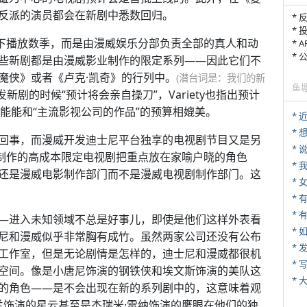
反派的演员都会在新剧中悉数回归。
* 
* 
制下播放数季，而是由漫威娱乐分部负责全部的真人和动
* 
*
些新剧都是由漫威影业制作的限定系列——因此它们不
魔侠》或者《卢克·凯奇》的行列中。
(潜台词是：我们的新
鱼
在开发新剧的时候“预计将会亲自操刀”，Variety也指出预计
可能能和“主流影视公司的作品”的预算相媲美。
*
回事，而漫威开发迪士尼平台独享的电视剧节目又是另
*
威制作的高成本限定电视剧把重点放在家喻户晓的角色
*
还是漫威电影制作部门而不是漫威电视剧制作部门。这
*
* 
—进入未知领域不总是好事儿，即使是他们这样外表看
*
尼和漫威似乎非常胸有成竹。虽然两家公司还没有公布
*
工作室，但是无论剧情是怎样的，迪士尼和漫威都很机
* 
空间。像是小唐尼饰演的钢铁侠和埃文斯饰演的美队这
*
的角色——是不会出现在新的系列剧中的，这意味着观
兰饰演的星云甚至是杰瑞米·雷纳饰演的鹰眼在他们的独