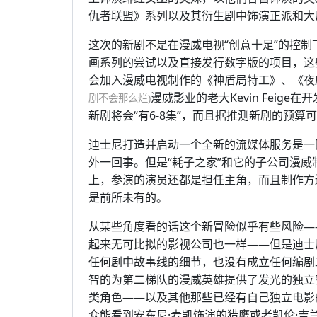
仇者联盟》系列以及其衍生剧中饰演正派和大
这次的新剧不是在漫威电视“创意十足”的控
画系列的尝试以及直接发行数字版的项目，这
会加入漫威电视制作的《神盾局特工》、《夜
漫威影业的老大Kevin Feige
剧不会那么烂)
新剧将会“有6-8集”，而且据推测新剧的预算
迪士尼打造并启动一个全新的流媒体服务是一
外一回事。但是“耗子之家”和它的子公司漫
上，参演的演员还都是担任主角，而且制作方
是前所未有的。
从某些角度看的话这个新冒险似乎有些风险—
起来无可比拟的影视公司也一样——但是迪士
任何剧中故事线的细节，也没有成立任何编剧
智的为第二梯队的漫威英雄提供了发光的独立
类角色——以及其他那些已经有自己独立电影
众能看到安东尼·麦凯饰演的猎鹰或者凯伦·吉