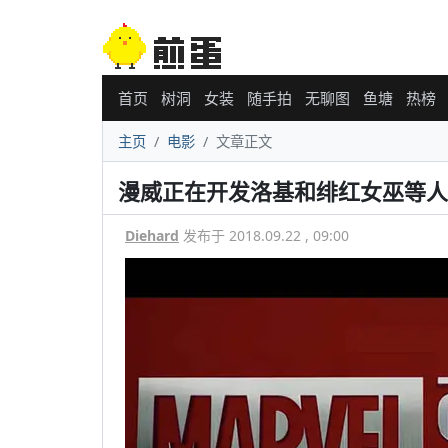
首页
树洞
女装
随手拍
无聊图
鱼塘
热榜
主页
电影
文章正文
漫威正在开发洛基和绯红女巫等人
Diehard
发布于 2018.09.22 , 09:00