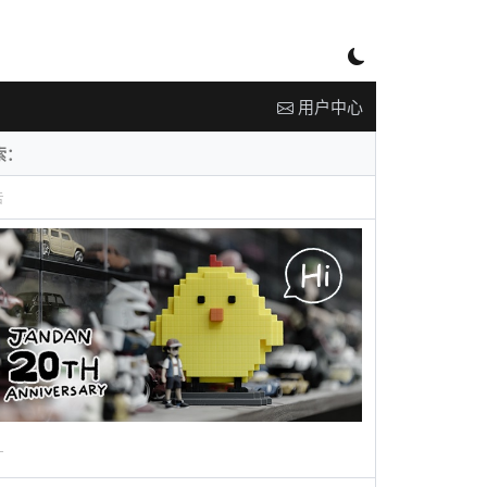
用户中心
告
广