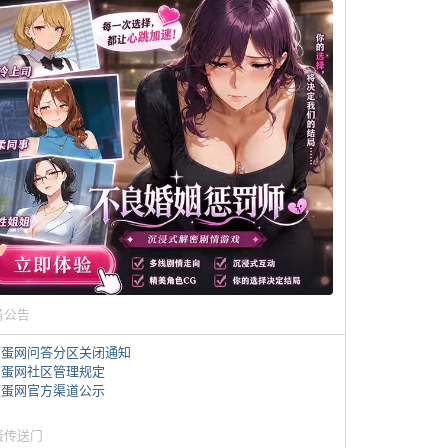
务公告
煎蛋网问答分区关闭通知
煎蛋网社区管理规定
煎蛋网官方渠道公示
蛋传送门