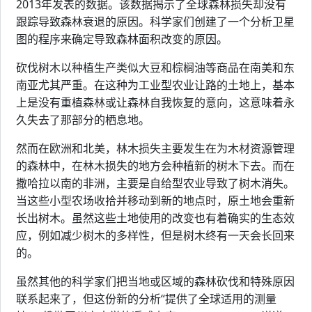
2013年发表的数据。该数据揭示了全球森林损失却没有
跟踪导致森林衰退的原因。科学家们创建了一个分析卫星
图的程序来确定导致森林面积改变的原因。
砍伐树木以种植生产类似大豆和棕榈油等商品在南美和东
南亚尤其严重。在这种为工业型农业让路的土地上，基本
上是没有重植森林或让森林自我恢复的意向，这意味着永
久失去了那部分的栖息地。
然而在欧洲和北美，林木损失主要发生在为木材资源管理
的森林中，在林木损失的地方会种植新的树木下去。而在
撒哈拉以南的非洲，主要是自给型农业导致了树木消失。
当这些小型农场收拾并移动到新的地点时，原土地会重新
长出树木。虽然这些土地使用的改变也有着确实的生态效
应，例如减少树木的多样性，但是树木终有一天会长回来
的。
虽然其他的科学家们把当地或区域的森林砍伐和特殊原因
联系起来了，但这份新的分析“提供了全球适用的测量