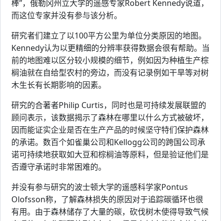
棒”，俄勒冈州立大学的遥感专家Robert Kennedy说道，
而这位专家并没有参与该分析。
研究者们建立了以100平方公里为单位分类原因的地图。
Kennedy认为以更精细的分辨率获得数据会很有帮助。当
前的地图难以区分较小规模的细节，例如因为种植生产棕
榈油就在自给型农村的旁边，而没有记录例如干旱等对树
木生长有长期影响的因素。
研究的合著者Philip Curtis，同时也是可持续发展联盟的
顾问表示，该数据揭示了森林在哪里以什么方式被破坏，
因而能证实企业是否在生产产品的时候坚守特们保护森林
的承诺。数百个如雀巢公司和Kellogg公司的跨国公司承
诺可持续地获取如大豆和棕榈油等原料，但是验证他们是
否遵守承诺时非常困难的。
并没有参与研究的波士顿大学的遥感科学家Pontus
Olofsson称，了解森林损失的原因对于追踪碳循环也很
有用。由于森林储存了大量的碳，砍伐树木使得导致气候