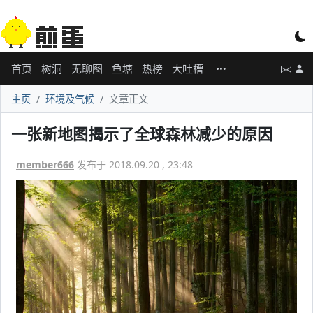
首页
树洞
无聊图
鱼塘
热榜
大吐槽
主页
环境及气候
文章正文
一张新地图揭示了全球森林减少的原因
member666
发布于 2018.09.20 , 23:48