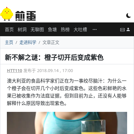
首页
树洞
无聊图
鱼塘
热榜
大吐槽
主页
走进科学
文章正文
新不解之谜：橙子切开后变成紫色
HTT110
发布于 2018.09.14 , 17:00
澳大利亚的食品科学家们正在为一事绞尽脑汁：为什么一
个橙子会在切开几个小时后变成紫色。这些色彩鲜艳的水
果已被收集作为法庭证据，但到目前为止，还没有人能够
解释什么原因导致出现紫色。