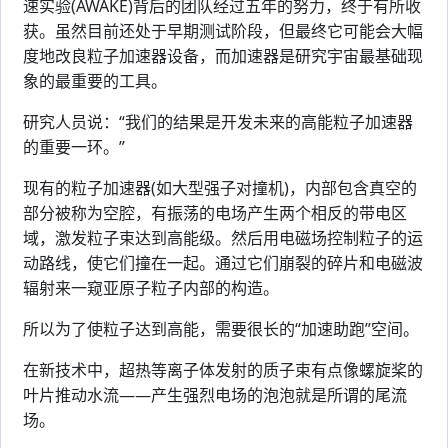
速实验(AWAKE)背后的团队经过五年的努力，终于有所收
获。虽然目前还处于早期测试阶段，但最终它可能会大幅
度地改良粒子加速器设备，而加速器是研究宇宙最基础现
象的最重要的工具。
研究人员说：“我们的结果是开发未来的高能粒子加速器
的重要一环。”
现有的粒子加速器(如大型强子对撞机)，内部包含真空的
部分被称为空腔，有振荡的电场产生两个相反的带电区
域，激发粒子束达到高能级。然后用电磁场控制粒子的运
动路线，使它们撞在一起。通过它们崩裂的碎片和电磁波
辐射来一窥亚原子粒子内部的构造。
所以为了使粒子达到高能，需要很长的“加速助跑”空间。
在新技术中，超热等离子体发射的质子束有点像螺旋桨的
叶片推动水流——产生强烈电场的泡泡就是所谓的尾流
场。