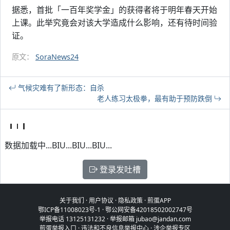
据悉，首批「一百年奖学金」的获得者将于明年春天开始
上课。此举究竟会对该大学造成什么影响，还有待时间验
证。
原文：
SoraNews24
气候灾难有了新形态：自杀
老人练习太极拳，最有助于预防跌倒
数据加载中...BIU...BIU...BIU...
登录发吐槽
关于我们
·
用户协议
·
隐私政策
·
煎蛋APP
鄂ICP备11008023号-1
·
鄂公网安备42018502002747号
举报电话 13125131232 · 举报邮箱 jubao@jandan.com
煎蛋举报入口
·
违法和不良信息举报中心
·
涉企举报专区