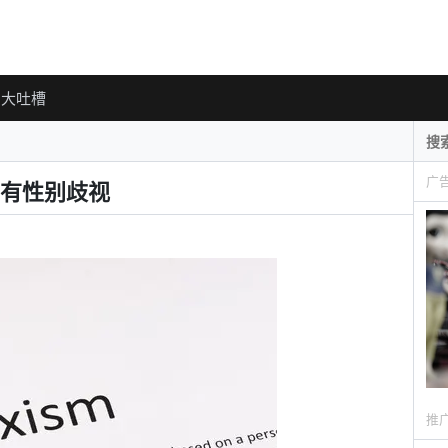
大吐槽
广
有性别歧视
推