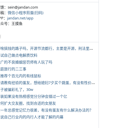
反馈：sein@jandan.com
投稿：
微信小程序煎蛋(扫码)
APP：
jandan.net/app
 公众号：王摸鱼
塘
*
有啥搞钱的路子吗，开源节流都行，主要是开源，刑法里的咱不做
 尝试自己做点电解质饮料
 推广的不良婚姻惩罚师有人玩了吗
 家庭旅行的二三事
 求推荐个百元内的有线鼠标
*
想请教有经验的蛋友，想给媳妇7夕买个跳蛋，有没有性价比高的推荐
侄子被骗彩礼了，30w
 女装如果没有热榜感觉分分钟会错过一个亿
 如何扩大交友圈，找到合适的女朋友
 近一年总感觉记忆力很差，有没有蛋友有什么解决办法的？
 说说自己行业内的内行人才能了解的内幕