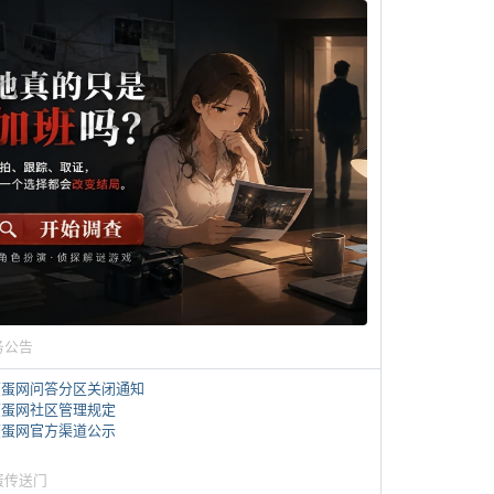
务公告
煎蛋网问答分区关闭通知
煎蛋网社区管理规定
煎蛋网官方渠道公示
蛋传送门