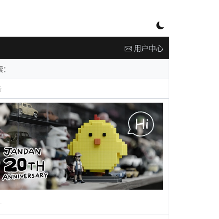
用户中心
告
广