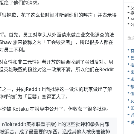
拒绝了他们的请求。
* 
* 
「很抱歉，花了这么长时间才听到你们的呼声」并表示将
* 
*
捋。首先，员工对拳头从外面请来做企业文化调查的法
鱼
arth Shaw 素来被称之为「工会毁灭者」，所以很多人都在
对员工不利。
*
几个只对女性和非二元性别者开放的展会收到了强烈反对。男
*
，但英雄联盟的粉丝对这一政策不满，所以他们在Reddit
*
*
工之一，并向Reddit上面批评这一做法的玩家做出了解
* 
in 称呼他们为「巨婴」变得更大了。
*
*
评论被 Kotaku 在报导中公开了，但收获了很多批评。
*
*
ol(reddit英雄联盟子版)上的这些批评和拳头内部
是被迎合，成了最重要的东西，造成其他人被伤害被排