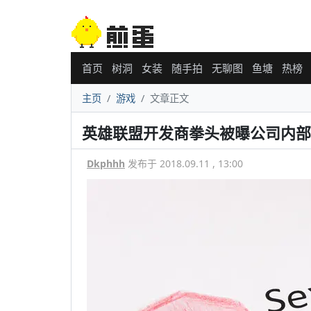
首页
树洞
女装
随手拍
无聊图
鱼塘
热榜
主页
游戏
文章正文
英雄联盟开发商拳头被曝公司内部
Dkphhh
发布于 2018.09.11 , 13:00