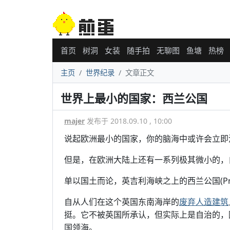
首页
树洞
女装
随手拍
无聊图
鱼塘
热榜
主页
世界纪录
文章正文
世界上最小的国家：西兰公国
majer
发布于 2018.09.10 , 10:00
说起欧洲最小的国家，你的脑海中或许会立即
但是，在欧洲大陆上还有一系列极其微小的，
单以国土而论，英吉利海峡之上的西兰公国(Princi
自从人们在这个英国东南海岸的
废弃人造建筑
挺。它不被英国所承认，但实际上是自治的，
国领海。