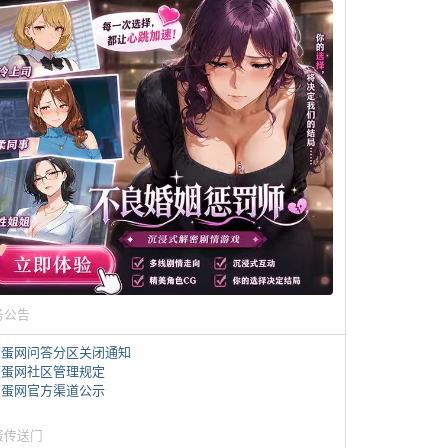
务公告
煎蛋网问答分区关闭通知
煎蛋网社区管理规定
煎蛋网官方渠道公示
蛋传送门