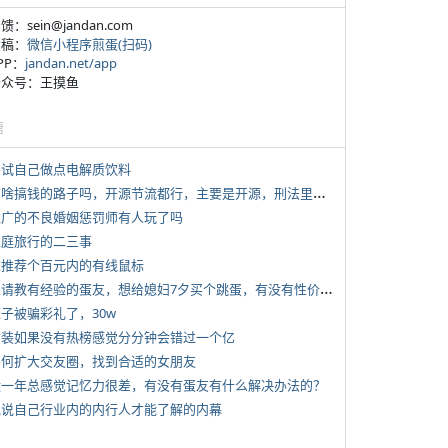
反馈：sein@jandan.com
投稿：
微信小程序煎蛋(扫码)
APP：
jandan.net/app
 公众号：王摸鱼
塘
 尝试自己做点电解质饮料
*
有啥搞钱的路子吗，开源节流都行，主要是开源，刑法里的咱不做
 推广的不良婚姻惩罚师有人玩了吗
 家庭旅行的二三事
 求推荐个百元内的有线鼠标
*
想请教有经验的蛋友，想给媳妇7夕买个跳蛋，有没有性价比高的推荐
侄子被骗彩礼了，30w
 女装如果没有热榜感觉分分钟会错过一个亿
 如何扩大交友圈，找到合适的女朋友
 近一年总感觉记忆力很差，有没有蛋友有什么解决办法的？
 说说自己行业内的内行人才能了解的内幕