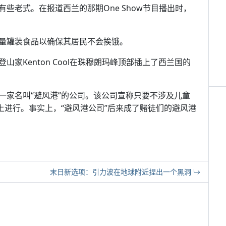
些老式。在报道西兰的那期One Show节目播出时，
量罐装食品以确保其居民不会挨饿。
家Kenton Cool在珠穆朗玛峰顶部插上了西兰国的
了一家名叫“避风港”的公司。该公司宣称只要不涉及儿童
上进行。事实上，“避风港公司”后来成了赌徒们的避风港
末日新选项：引力波在地球附近捏出一个黑洞