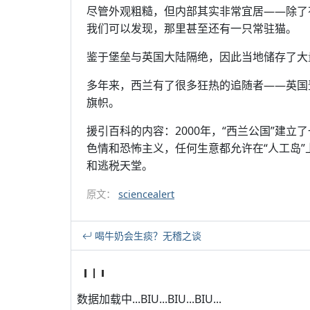
尽管外观粗糙，但内部其实非常宜居——除了有
我们可以发现，那里甚至还有一只常驻猫。
鉴于堡垒与英国大陆隔绝，因此当地储存了大
多年来，西兰有了很多狂热的追随者——英国登山
旗帜。
援引百科的内容：2000年，“西兰公国”建立
色情和恐怖主义，任何生意都允许在“人工岛”
和逃税天堂。
原文：
sciencealert
喝牛奶会生痰？无稽之谈
数据加载中...BIU...BIU...BIU...