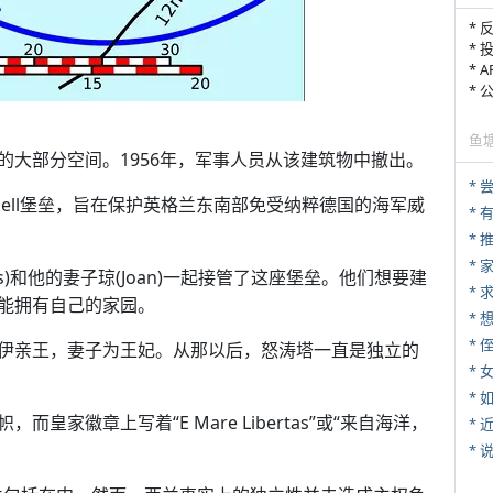
* 
* 
* 
*
鱼
的大部分空间。1956年，军事人员从该建筑物中撤出。
*
sell堡垒，旨在保护英格兰东南部免受纳粹德国的海军威
*
*
tes)和他的妻子琼(Joan)一起接管了这座堡垒。他们想要建
*
能拥有自己的家园。
* 
是罗伊亲王，妻子为王妃。从那以后，怒涛塔一直是独立的
*
*
家徽章上写着“E Mare Libertas”或“来自海洋，
*
*