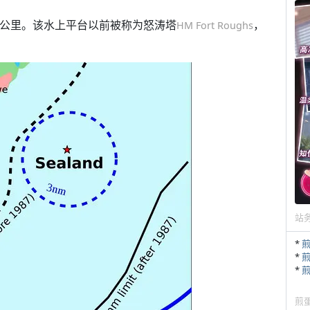
2公里。该水上平台以前被称为怒涛塔
，
HM Fort Roughs
站
*
*
*
煎