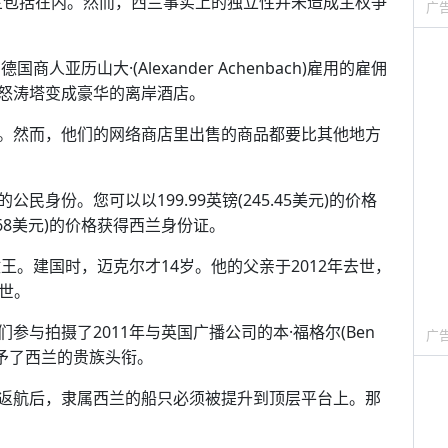
西兰包括在内。然而，西兰事实上的独立性并未造成主权争
广
人亚历山大·(Alexander Achenbach)雇用的雇佣
怒涛塔变成豪华的离岸酒店。
。然而，他们的网络商店里出售的商品都要比其他地方
身份。您可以以199.99英镑(245.45美元)的价格
.68美元)的价格获得西兰身份证。
王。建国时，迈克尔才14岁。他的父亲于2012年去世，
去世。
与拍摄了2011年与英国广播公司的本·福格尔(Ben
广
被授予了西兰的贵族头衔。
返航后，隶属西兰的船只必须被提升到顶层平台上。那