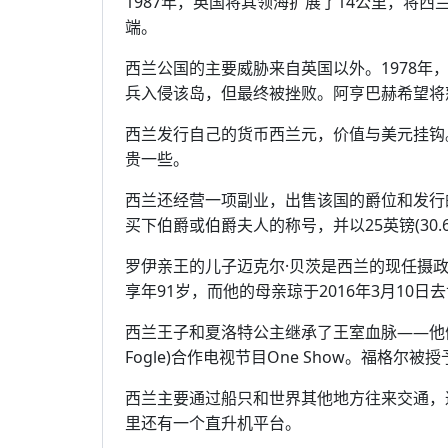
1987年，英国将其领海扩展了14公里，将
端。
西兰公国的主要威胁来自英国以外。1978年，德国商
兵入侵该岛，但最终被挫败。阿亨巴赫希望将
西兰发行自己的货币西兰元，价值与美元挂钩
贵一些。
西兰还经营一项副业，出售该国的爵位和发行的公民
买下伯爵或伯爵夫人的称号，并以25英镑(30
罗伊亲王的儿子迈克尔·贝茨是西兰的现任摄政
享年91岁，而他的母亲琼于2016年3月10日
西兰王子和夏洛特公主继承了王室血脉——他们参
Fogle)合作电视节目One Show。福格尔
西兰主要通过船只和世界其他地方往来交通，
里还有一个直升机平台。