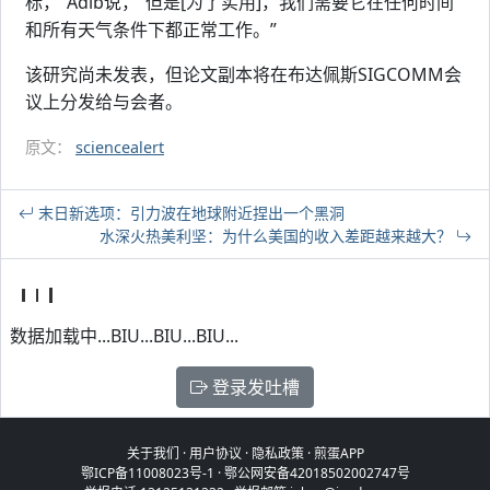
标，”Adib说，“但是[为了实用]，我们需要它在任何时间
和所有天气条件下都正常工作。”
该研究尚未发表，但论文副本将在布达佩斯SIGCOMM会
议上分发给与会者。
原文：
sciencealert
末日新选项：引力波在地球附近捏出一个黑洞
水深火热美利坚：为什么美国的收入差距越来越大？
数据加载中...BIU...BIU...BIU...
登录发吐槽
关于我们
·
用户协议
·
隐私政策
·
煎蛋APP
鄂ICP备11008023号-1
·
鄂公网安备42018502002747号