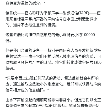
身转变为通信的媒介。”
该系统——官方称呼为平移声学—射频通信(TARF)——使
用来自标准声学扬声器的声纳信号在水面上制造出微小
的、通常不会被注意到的涟漪。
这些涟漪比海洋中自然形成的最小涟漪要小约100000
倍。
但是使用合适的设备——特别是由研究人员开发的新型极
高频雷达——由于它们干扰反射无线电波信号的方式，可
以拾取音频信号产生的涟漪。将它们转化成数字信号1和0
编码。
“只要水面上出现任何形式的运动，雷达反射就会有所响
应，通过拾取这些微小的角度变化，我们可以获得与声纳
信号相对应的信息编码。”
由水下声纳引起的涟漪可能非常非常小，但是它们以比正
常波浪更高的频率(行进得更快)振动。这意味着新型雷达