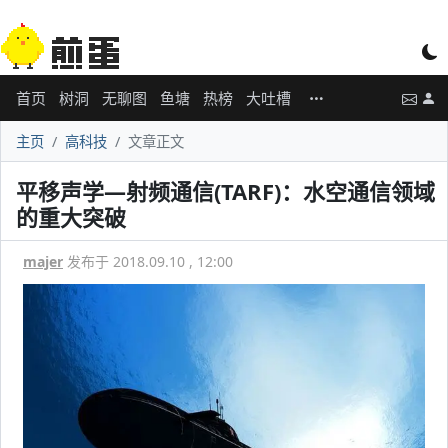
首页
树洞
无聊图
鱼塘
热榜
大吐槽
主页
高科技
文章正文
平移声学—射频通信(TARF)：水空通信领域
的重大突破
majer
发布于 2018.09.10 , 12:00