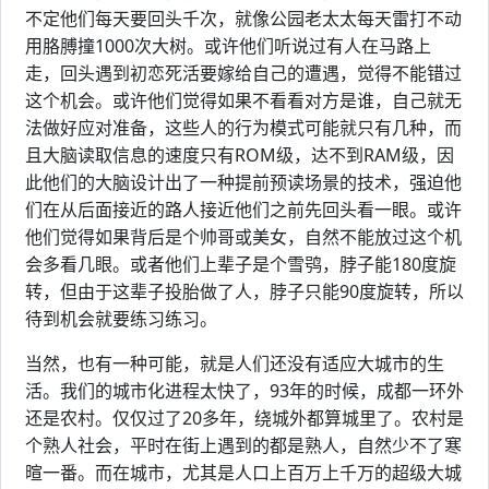
不定他们每天要回头千次，就像公园老太太每天雷打不动
用胳膊撞1000次大树。或许他们听说过有人在马路上
走，回头遇到初恋死活要嫁给自己的遭遇，觉得不能错过
这个机会。或许他们觉得如果不看看对方是谁，自己就无
法做好应对准备，这些人的行为模式可能就只有几种，而
且大脑读取信息的速度只有ROM级，达不到RAM级，因
此他们的大脑设计出了一种提前预读场景的技术，强迫他
们在从后面接近的路人接近他们之前先回头看一眼。或许
他们觉得如果背后是个帅哥或美女，自然不能放过这个机
会多看几眼。或者他们上辈子是个雪鸮，脖子能180度旋
转，但由于这辈子投胎做了人，脖子只能90度旋转，所以
待到机会就要练习练习。
当然，也有一种可能，就是人们还没有适应大城市的生
活。我们的城市化进程太快了，93年的时候，成都一环外
还是农村。仅仅过了20多年，绕城外都算城里了。农村是
个熟人社会，平时在街上遇到的都是熟人，自然少不了寒
暄一番。而在城市，尤其是人口上百万上千万的超级大城