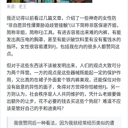
来源：老王
我还记得以前看过几篇文章，介绍了一些神奇的女性防
“非自愿异性爆栗胁迫歧管接触”(以下简称非医保谢齐姐，
简称非姐，简称FJ)工具。有进去容易出来难的内裤，有能
发出高压电的胸罩，甚至有能识破饮料里有没有蜜饯水的
指环。女性很容易遭到FJ，包括我在内的很多人都赞同这
点。
但对于这些东西该不该被发明出来，人们的观点大致可分
为两个阵营。一方的观点是这些器械既能起一定的保护作
用，又比真的在裙子外面套个铁内裤美观，还能保住对你
没有敌意的异性的面子，免得对方觉得你怕被他FJ。另一
方则认为，社会秩序是人人共同维护的，凭什么老娘要做
出额外的让步，花不必要的钱去买这些个狗屁？难道不应
该是管好自己的手和迪奥吗？
我很赞同后一种看法，因为我就经常经历类似的遭