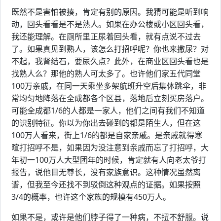
既然不是害怕被揍，肯定有别的原因。我猜可能是听到响
动，回头看看是不是熟人。如果在办公楼或小区回头看，
我还能理解。在厕所里正尿着回头看，就有点说不过去
了。如果真见到熟人，该怎么打招呼呢？你也来撒尿？对
不起，我肾结石，要尿久点？此外，在商业区回头看也是
找熟人么？那他的熟人可太多了。也许他们家五代同堂
100万亲戚，在同一天乘坐多架航班升空后集体跳伞，非
常均匀地降落在全成都各个区县，落地后立刻买房落户。
可能全成都1/6的人都是一家人，他们之间有我们不知道
的识别特征。你以为你出去碰到的都是陌生人，但在这
100万人看来，街上1/6的都是自家亲戚。是亲戚就得寒
暄打招呼不是，如果因为没注意到亲戚而忘了打招呼，大
年初一100万人大型团年的时候，肯定就有人向老太爷打
报告，说他目无尊长，没有家族意识。这种情况虽然离
谱，但我至今还找不到驳倒这种观点的证据。如果按照
3/4的概率，也许这个家族的规模有450万人。
如果不是，或许是他们脖子得了一种病，不扭不舒服。说