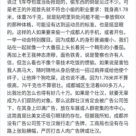
说过飞车夺包或当街抢劫的，偷东西的倒是见过不少。可
是老王的外观首先就不符合小偷的职业要求：我身高1.78
米，体重76千克，就是贴吧里到处问能不能一拳放倒XX
的那种体格，可能没有达到运动员的标准，也是挺显眼
的。这样的人如果要来偷一个成都人的手机，或者开包，
一举一动会特别醒目。因为成都人的身形普遍瘦小，我们
站在一起就像一个大番茄上头长着另一个畸形的小番茄。
再加上老王我神态肃穆，面色铁青，说是警察也许有人
信，但怎么看也不像个靠技术吃饭的惯偷。如果说是害怕
我人高马大，随时随地从身后使出一招过肩摔或给他使个
绊子，让他摔个狗吃屎，这也说不通。因为1.78米并不算
很高，76千克也不算很壮。成都城区生活着600多万人，
比我壮的怎么也得有好几十万。如果是个壮汉，就要无辜
成为人们提防的对象。那么这群壮汉肯定会被广告公司签
下，在其身上印满广告，放在车展或人群密集的市中心。
这简直是比美女还吸引眼球的存在。但据我所知，成都并
没有广告公司签下壮汉做行走广告牌，工商局也没有在马
路上张贴横幅，严厉打击人肉广告牌或壮汉。