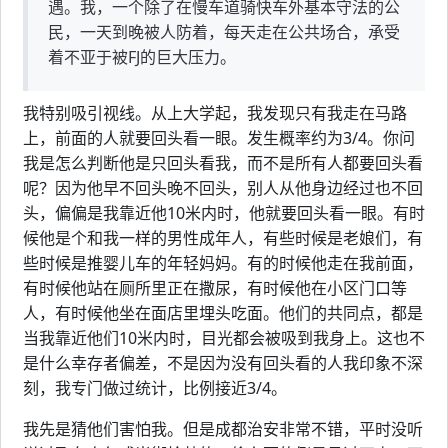
遇。我，一个除了在慢车道骑快车外基本守法的公
民，一天到晚被人防着，每天走在公共场合，承受
着不亚于被FJ的巨大压力。
我特别吸引视线。从上大学起，我发现只有我走在马路
上，前面的人就要回头看一眼。发生概率约为3/4。你问
我是怎么判断他是只回头看我，而不是所有人都要回头看
呢？因为他早不回头晚不回头，别人从他身边经过也不回
头，偏偏是我靠近他10米内时，他就要回头看一眼。有时
候他是个和我一样的男性成年人，有些时候是老娘们，有
些时候是推婴儿车的年轻妈妈。有的时候他走在我前面，
有时候他站在厕所里正在撒尿，有时候他在小区门口等
人，有时候他坐在面店里埋头吃面。他们的共同点，都是
当我靠近他们10米内时，目光都会被吸到我身上。这也不
是什么幸存者偏差，不是因为没有回头看的人我印象不深
刻，我专门做过统计，比例接近3/4。
我先是猜他们害怕我。但是成都治安非常不错，平时没听